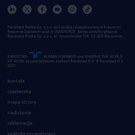
Randstad Polska Sp. z o.o. jest spółką zarejestrowaną w Krajowym
Rejestrze Sądowym pod nr 0000157531. Adres siedziby głównej
Randstad Polska Sp. z o.o. al. Jerozolimskie 134, 02-305 Warszawa.
RANDSTAD,
, HUMAN FORWARD and SHAPING THE WORLD
OF WORK są zastrzeżonymi znakami Randstad N.V. © Randstad N.V
2021
kontakt
ciasteczka
mapa strony
nadużycia
reklamacje
polityka prywatności