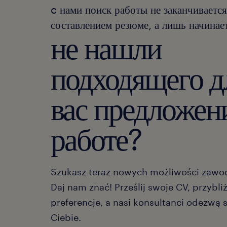
c нами поиск работы не заканчивается
составлением резюме, а лишь начинает
не нашли
подходящего д
вас предложен
работе?
Szukasz teraz nowych możliwości zaw
Daj nam znać! Prześlij swoje CV, przybli
preferencje, a nasi konsultanci odezwą 
Ciebie.