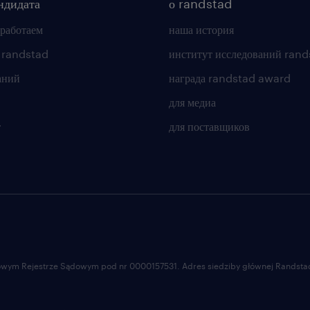
ндидата
о randstad
 работаем
наша история
 randstad
институт исследований rand
аний
награда randstad award
для медиа
т
для поставщиков
ajowym Rejestrze Sądowym pod nr 0000157531. Adres siedziby głównej Randstad 