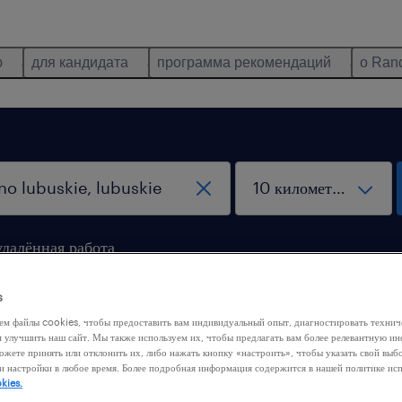
ю
для кандидата
программа рекомендаций
о Ran
удалённая работа
s
ем файлы cookies, чтобы предоставить вам индивидуальный опыт, диагностировать техни
м улучшить наш сайт. Мы также используем их, чтобы предлагать вам более релевантную 
ожете принять или отклонить их, либо нажать кнопку «настроить», чтобы указать свой выб
и настройки в любое время. Более подробная информация содержится в нашей политике ис
 нашли никакой работы с этими фильтрами. Попробуйте
kies.
ить критерии фильтрации, чтобы получить больше