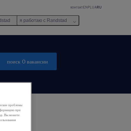
контакт
EN
PL
UA
RU
dstad
я работаю с Randstad
поиск 0 вакансии
ческие проблемы
информацию при
ор. Вы можете
пользования