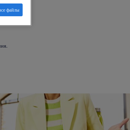
все файлы
.
ия.