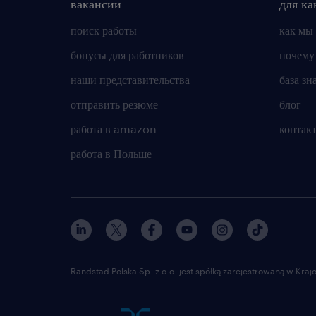
вакансии
для ка
поиск работы
как мы
бонусы для работников
почему
наши представительства
база зн
отправить резюме
блог
работа в amazon
контак
работа в Польше
Randstad Polska Sp. z o.o. jest spółką zarejestrowaną w Kr