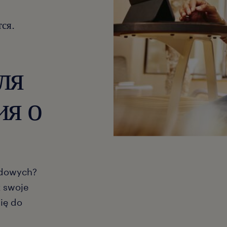
ся.
ля
ия о
odowych?
ż swoje
się do