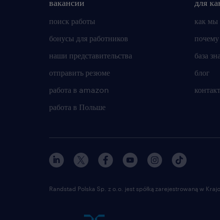
вакансии
для ка
поиск работы
как мы
бонусы для работников
почему
наши представительства
база зн
отправить резюме
блог
работа в amazon
контак
работа в Польше
Randstad Polska Sp. z o.o. jest spółką zarejestrowaną w Kr