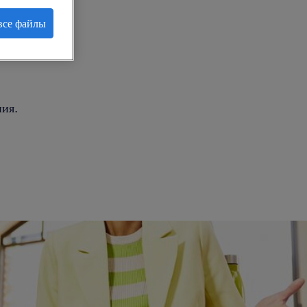
все файлы
.
ия.