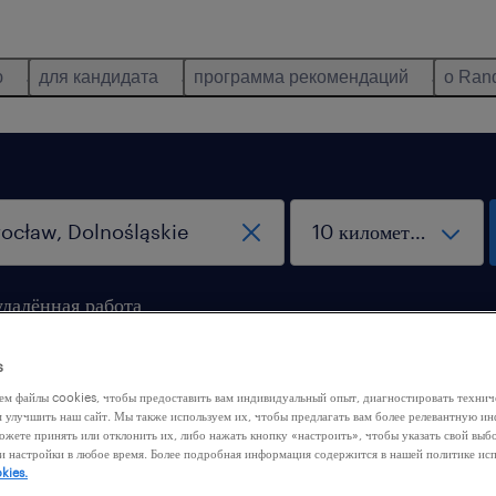
ю
для кандидата
программа рекомендаций
о Ran
удалённая работа
s
ем файлы cookies, чтобы предоставить вам индивидуальный опыт, диагностировать техни
м улучшить наш сайт. Мы также используем их, чтобы предлагать вам более релевантную 
ожете принять или отклонить их, либо нажать кнопку «настроить», чтобы указать свой выб
и настройки в любое время. Более подробная информация содержится в нашей политике ис
 нашли никакой работы с этими фильтрами. Попробуйте
kies.
ить критерии фильтрации, чтобы получить больше