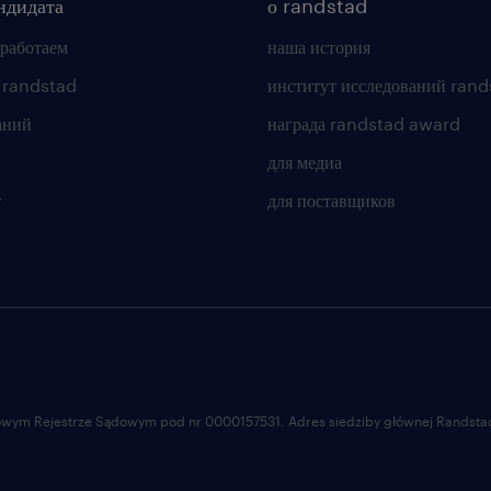
ндидата
о randstad
 работаем
наша история
 randstad
институт исследований rand
аний
награда randstad award
для медиа
т
для поставщиков
ajowym Rejestrze Sądowym pod nr 0000157531. Adres siedziby głównej Randstad 