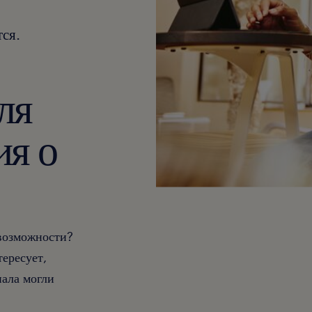
ся.
ля
ия о
 возможности?
тересует,
ала могли