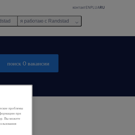
контакт
EN
PL
UA
RU
dstad
я работаю с Randstad
поиск 0 вакансии
ческие проблемы
информацию при
ор. Вы можете
пользования