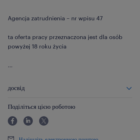
Agencja zatrudnienia – nr wpisu 47
ta oferta pracy przeznaczona jest dla osób
powyżej 18 roku życia
...
досвід
0-6 miesięcy
Поділіться цією роботою
Надішліть електронною поштою