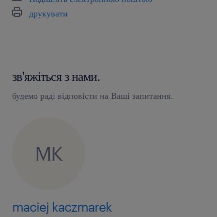
друкувати
зв'яжіться з нами.
будемо раді відповісти на Ваші запитання.
MK
maciej kaczmarek