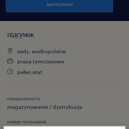
застосувати
підсумок
sady, wielkopolskie
praca tymczasowa
pełen etat
специальность
magazynowanie / dystrybucja
номер посилання