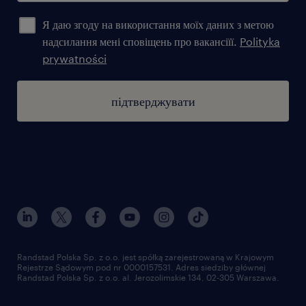
Я даю згоду на використання моїх даних з метою
надсилання мені сповіщень про вакансіїї.
Polityka
prywatności
підтверджувати
Randstad Polska Sp. z o.o. jest spółką zarejestrowaną w Krajowym
Rejestrze Sądowym pod nr 0000157531. Adres siedziby głównej
Randstad Polska Sp. z o.o. al. Jerozolimskie 134, 02-305 Warszawa.