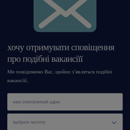
хочу отримувати сповіщення
про подібні вакансіїї
Ми повідомимо Вас, щойно з’являться подібні
вакансіїї.