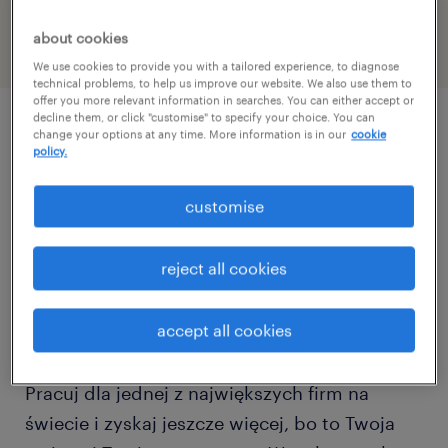
47161769
about cookies
We use cookies to provide you with a tailored experience, to diagnose
technical problems, to help us improve our website. We also use them to
offer you more relevant information in searches. You can either accept or
decline them, or click "customise" to specify your choice. You can
change your options at any time. More information is in our
cookie
описание должности
policy.
customise
Poszukujemy osób do pracy w magazynie w
Sadach k. Poznania, na stanowisku:
reject all cookies
pracownik magazynu/pracownica magazynu.
accept all cookies
Pracuj dla jednej z największych firm na
świecie i zyskaj jeszcze więcej, bo to Twoja