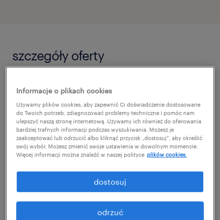
szczegóły oferty
Pracowałeś/aś przy obsłudze maszyn?
Informacje o plikach cookies
Wykorzystaj to doświadczenie w nowej roli!
Używamy plików cookies, aby zapewnić Ci doświadczenie dostosowane
do Twoich potrzeb, zdiagnozować problemy techniczne i pomóc nam
ulepszyć naszą stronę internetową. Używamy ich również do oferowania
Szukamy osób takich jak Ty – z praktyką w
bardziej trafnych informacji podczas wyszukiwania. Możesz je
zaakceptować lub odrzucić albo kliknąć przycisk „dostosuj”, aby określić
obsłudze maszyn i urządzeń, gotowych na
swój wybór. Możesz zmienić swoje ustawienia w dowolnym momencie.
Więcej informacji można znaleźć w naszej polityce
plików cookies.
nowe wyzwania jako Operator / Operatorka
Wtryskarek. Nie musisz mieć doświadczenia
dostosuj
w tej konkretnej branży – wszystkiego Cię
nauczymy, bazując na Twoich
odrzuć
dotychczasowych umiejętnościach.