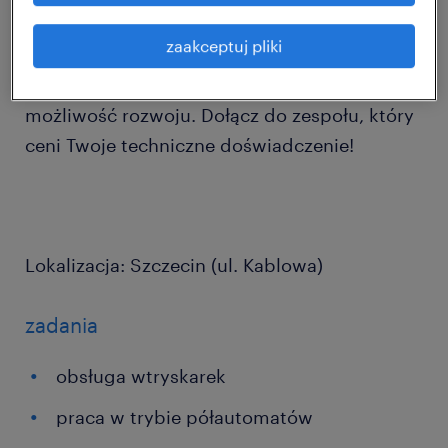
zaakceptuj pliki
Oferujemy umowę bezpośrednio z
pracodawcą, szeroki pakiet socjalny i realną
możliwość rozwoju. Dołącz do zespołu, który
ceni Twoje techniczne doświadczenie!
Lokalizacja: Szczecin (ul. Kablowa)
zadania
obsługa wtryskarek
praca w trybie półautomatów