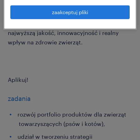
Ciebie !
zaakceptuj pliki
Dołącz do zespołu, który od lat stawia na
najwyższą jakość, innowacyjność i realny
wpływ na zdrowie zwierząt.
Aplikuj!
zadania
rozwój portfolio produktów dla zwierząt
towarzyszących (psów i kotów),
udział w tworzeniu strategii