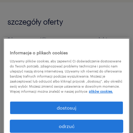
szczegóły oferty
Dla naszego Klienta – uznanego, polskiego
producenta o ugruntowanej pozycji na rynku
Informacje o plikach cookies
- poszukujemy zaangażowanej i
Używamy plików cookies, aby zapewnić Ci doświadczenie dostosowane
doświadczonej osoby na stanowisko
do Twoich potrzeb, zdiagnozować problemy techniczne i pomóc nam
ulepszyć naszą stronę internetową. Używamy ich również do oferowania
Specjalisty/ki ds. Produktu.
bardziej trafnych informacji podczas wyszukiwania. Możesz je
zaakceptować lub odrzucić albo kliknąć przycisk „dostosuj”, aby określić
swój wybór. Możesz zmienić swoje ustawienia w dowolnym momencie.
Więcej informacji można znaleźć w naszej polityce
plików cookies.
dostosuj
Jeśli posiadasz już doświadczenie w
sprzedaży produktów dla zwierząt i znasz
odrzuć
specyfikę tej branży, ta oferta jest właśnie dla