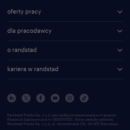
oferty pracy
znajdź pracę
dla pracodawcy
specjalizacje
poznaj nasze usługi
nasze biura
o randstad
dlaczego randstad
złóż CV
nasza historia
centrum wiedzy
praca w amazon
kariera w randstad
Instytut Badawczy Randstad
blog randstad
работа в Польше
dołącz do nas
randstad award
kontakt
nasz świat
dla mediów
pracuj w randstad
dla dostawców
złóż CV
Randstad Polska Sp. z o.o. jest spółką zarejestrowaną w Krajowym
Rejestrze Sądowym pod nr 0000157531. Adres siedziby głównej
Randstad Polska Sp. z o.o. al. Jerozolimskie 134, 02-305 Warszawa.