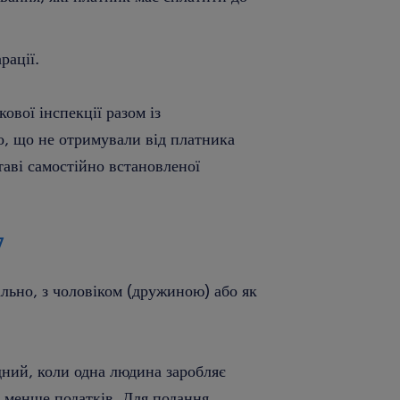
.
рації.
ової інспекції разом із
, що не отримували від платника
таві самостійно встановленої
7
льно, з чоловіком (дружиною) або як
дний, коли одна людина заробляє
и менше податків. Для подання