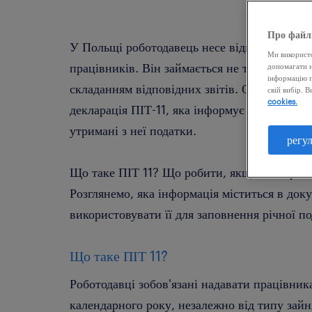
Про файл
У Польщі роботодавець несе відповідальність
Ми використо
працівників. Він займається не тільки розра
допомагати н
інформацію п
складанням відповідних звітів. Основним д
свій вибір. 
cookies.
декларація ПІТ-11, яка інформує податкові 
утримані з неї податки.
регу
Що таке ПІТ 11? Що робити, якщо ви отрима
Розглянемо, яка інформація міститься в доку
використовувати її для заповнення річної по
Що таке ПІТ 11?
Роботодавці зобов'язані надавати працівник
календарного року, незалежно від типу зай