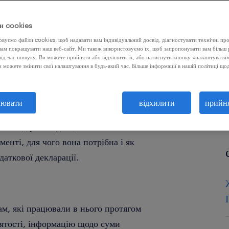
и cookies
 за сплату податків за своїх
вуємо файли cookies, щоб надавати вам індивідуальний досвід, діагностувати технічні пр
хунком і виплатою податків, а й
ам покращувати наш веб-сайт. Ми також використовуємо їх, щоб запропонувати вам більш 
ід час пошуку. Ви можете прийняти або відхилити їх, або натиснути кнопку «налаштувати»
окументом у цьому процесі є
Ви можете змінити свої налаштування в будь-який час. Більше інформації в нашій політиці що
органи про виплачену зарплату та
лювати
відхилити
прийн
ли від роботодавця PIT-11?
менті, для чого вона потрібна і як
даткової декларації.
ам, які працювали в нього протягом
нятості, інформацію щодо суми