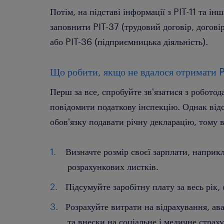
Потім, на підставі інформації з PIT-11 та ін
заповнити PIT-37 (трудовий договір, догові
або PIT-36 (підприємницька діяльність).
Що робити, якщо не вдалося отримати PI
Перш за все, спробуйте зв'язатися з робото
повідомити податкову інспекцію. Однак відсу
обов'язку подавати річну декларацію, тому в
Визначте розмір своєї зарплати, наприкл
розрахункових листків.
Підсумуйте заробітну плату за весь рік,
Розрахуйте витрати на відрахування, ав
та внески на соціальне і медичне страх