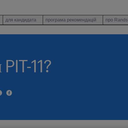
для кандидата
програма рекомендацій
про Rands
 PIT-11?