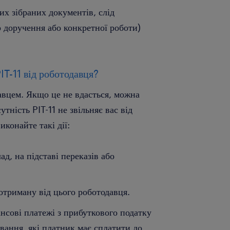
ших зібраних документів, слід
р доручення або конкретної роботи)
T-11 від роботодавця?
давцем. Якщо це не вдасться, можна
тність PIT-11 не звільняє вас від
иконайте такі дії:
ад, на підставі переказів або
 отриману від цього роботодавця.
ансові платежі з прибуткового податку
ування, які платник має сплатити до