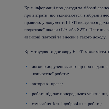
Крім інформації про доходи та зібрані авансо
про витрати, що віднімаються, і зібрані вне
правило, у документі PIT-11 вказується дохі
податкової шкали (12% або 32%). Платник з
авансові платежі та внески з такого доходу.
Крім трудового договору PIT-11 може містити
договір доручення, договір про надання 
конкретної роботи;
авторські права;
робота під час попереднього ув'язнення;
самозайнятість і добровільна робота;