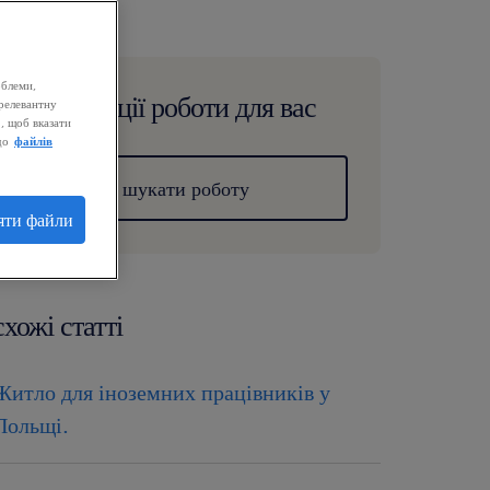
облеми,
пропозиції роботи для вас
релевантну
, щоб вказати
до
файлів
шукати роботу
яти файли
схожі статті
Житло для іноземних працівників у
Польщі.