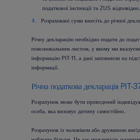
податкової інспекції та ZUS відповідно
Розраховані суми внесіть до річної декла
Річну декларацію необхідно подати до податк
пояснювальним листом, у якому ми вказуємо
інформацію PIT-11, а дані заповнили на підс
інформації.
Річна податкова декларація PIT-3
Розрахунок може бути проведений індивідуа
особа, яка виховує дитину самостійно.
Розрахунок із чоловіком або дружиною вигі
набагато більше. Це дає можливість платит