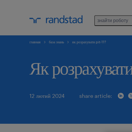
знайти роботу
главная
база знань
як розрахувати pit-11?
Як розрахувати
12 лютий 2024
share article: