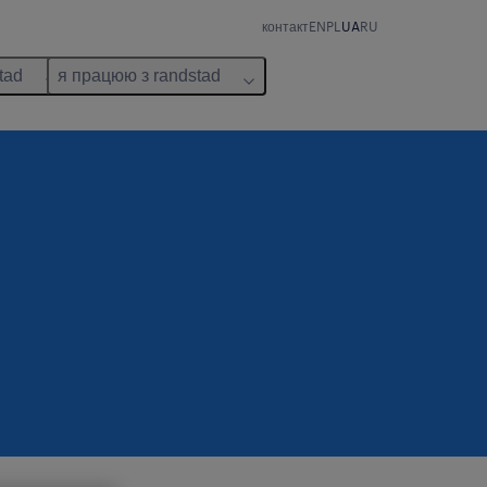
контакт
EN
PL
UA
RU
tad
я працюю з randstad