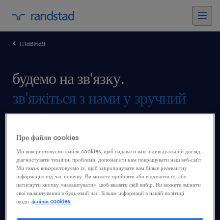
главная
будемо на зв'язку.
зв'яжіться з нами у зручний
для Вас час.
Про файли cookies
Ми використовуємо файли cookies, щоб надавати вам індивідуальний досвід,
діагностувати технічні проблеми, допомагати нам покращувати наш веб-сайт.
Ми також використовуємо їх, щоб запропонувати вам більш релевантну
інформацію під час пошуку. Ви можете прийняти або відхилити їх, або
натиснути кнопку «налаштувати», щоб вказати свій вибір. Ви можете змінити
свої налаштування в будь-який час. Більше інформації в нашій політиці
щодо
файлів cookies.