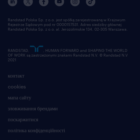
Randstad Polska Sp. z o.o. jest spółką zarejestrowaną w Krajowym
Rejestrze Sądowym pod nr 0000157531. Adres siedziby głównej
Randstad Polska Sp. z o.o. al. Jerozolimskie 134, 02-305 Warszawa.
RANDSTAD,
, HUMAN FORWARD and SHAPING THE WORLD
OF WORK są zastrzeżonymi znakami Randstad N.V. © Randstad N.V
2021
контакт
cookies
мапа сайту
зловживання брендами
поскаржитися
політика конфіденційності