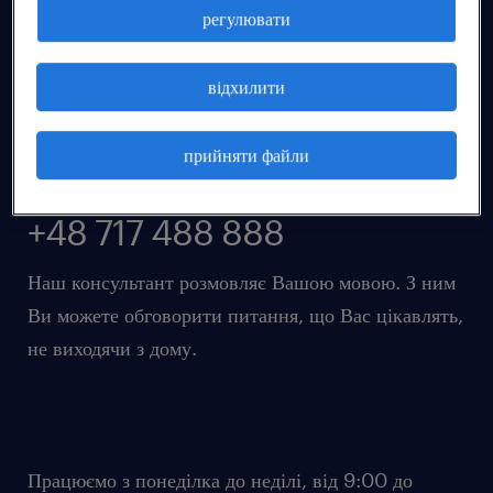
регулювати
відхилити
прийняти файли
+48 717 488 888
Наш консультант розмовляє Вашою мовою. З ним
Ви можете обговорити питання, що Вас цікавлять,
не виходячи з дому.
Працюємо з понеділка до неділі, від 9:00 до