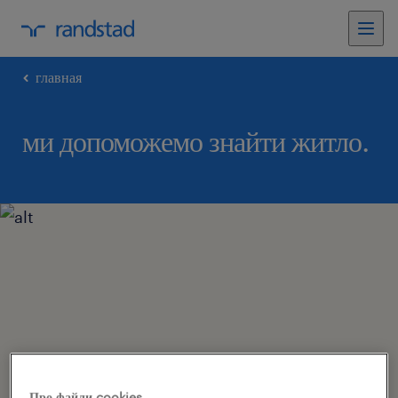
главная
ми допоможемо знайти житло.
Про файли cookies