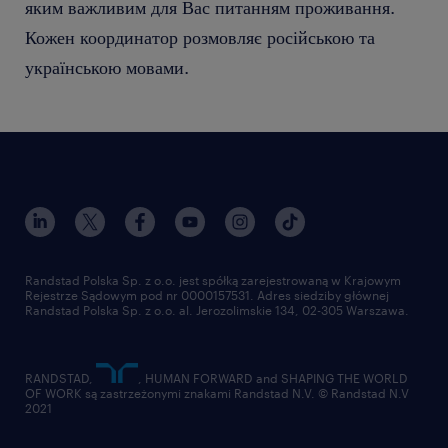
яким важливим для Вас питанням проживання.
Кожен координатор розмовляє російською та
українською мовами.
Randstad Polska Sp. z o.o. jest spółką zarejestrowaną w Krajowym
Rejestrze Sądowym pod nr 0000157531. Adres siedziby głównej
Randstad Polska Sp. z o.o. al. Jerozolimskie 134, 02-305 Warszawa.
RANDSTAD,
, HUMAN FORWARD and SHAPING THE WORLD
OF WORK są zastrzeżonymi znakami Randstad N.V. © Randstad N.V
2021