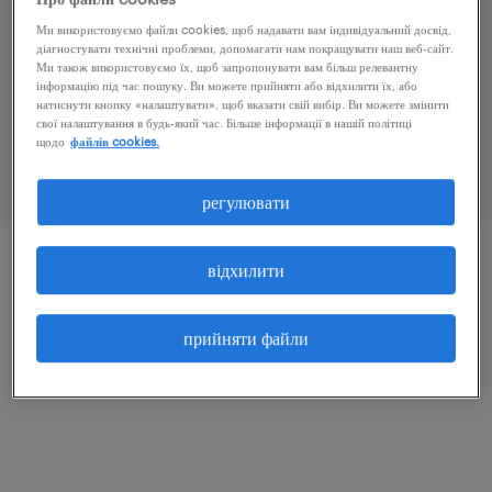
чому ми допомагаємо?
Ми використовуємо файли cookies, щоб надавати вам індивідуальний досвід,
діагностувати технічні проблеми, допомагати нам покращувати наш веб-сайт.
Ми також використовуємо їх, щоб запропонувати вам більш релевантну
ми чудово розуміємо, що зручне та спокійне
інформацію під час пошуку. Ви можете прийняти або відхилити їх, або
натиснути кнопку «налаштувати», щоб вказати свій вибір. Ви можете змінити
місце, де Ви живете та відпочиваєте, так само
свої налаштування в будь-який час. Більше інформації в нашій політиці
щодо
файлів cookies.
важливо, як і хороша та гідно оплачувана робота.
регулювати
відхилити
прийняти файли