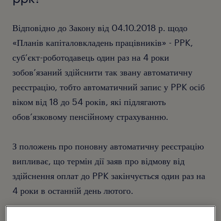
Відповідно до Закону від 04.10.2018 р. щодо
«Планів капіталовкладень працівників» - PPK,
суб’єкт-роботодавець один раз на 4 роки
зобов’язаний здійснити так звану автоматичну
реєстрацію, тобто автоматичний запис у PPK осіб
віком від 18 до 54 років, які підлягають
обов’язковому пенсійному страхуванню.
З положень про поновну автоматичну реєстрацію
випливає, що термін дії заяв про відмову від
здійснення оплат до PPK закінчується один раз на
4 роки в останній день лютого.
Згідно з положеннями Закону, перша автоматична