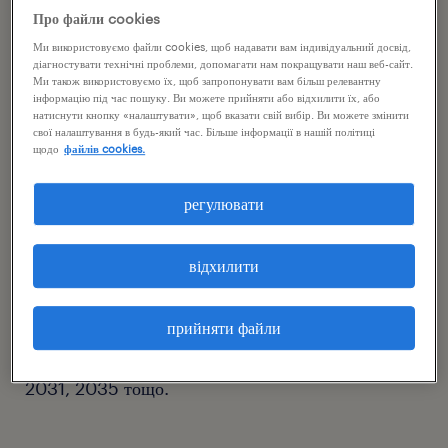
Про файли cookies
реєстрація має відбутися у 2023 році, тому діючі
Ми використовуємо файли cookies, щоб надавати вам індивідуальний досвід,
заяви про відмову діятимуть до 28 лютого
діагностувати технічні проблеми, допомагати нам покращувати наш веб-сайт.
Ми також використовуємо їх, щоб запропонувати вам більш релевантну
2023 року.
інформацію під час пошуку. Ви можете прийняти або відхилити їх, або
натиснути кнопку «налаштувати», щоб вказати свій вибір. Ви можете змінити
свої налаштування в будь-який час. Більше інформації в нашій політиці
Таким чином, повідомляємо вам, що з 01.04.2023
щодо
файлів cookies.
року організація-роботодавець поновить виплати
регулювати
за особу, яка раніше відмовилася від PPK, якщо ця
особа знову не подасть заяву про відмову від
відхилити
здійснення виплат у PPK.
Наступними роками, у які відбуватиметься
прийняти файли
автоматична реєстрація, будуть відповідно 2027,
2031, 2035 тощо.