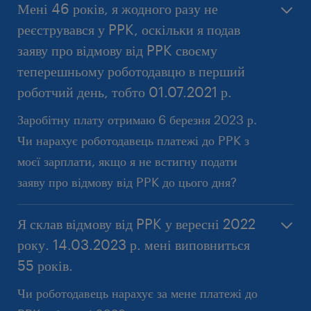
нараховані та стягнуті в березні 2023 р., буде
Мені 46 років, я жодного разу не
Так, якщо Ви не складете відмову від PPK до
відкоригована, платіж до PPK повернеться
реєструвався у PPK, оскільки я подав
терміну нарахування зарплати, роботодавець
повинен буде нарахувати платежі до PPK, оскільки
заяву про відмову від PPK своєму
4. платежі PPK осіб, які не поновлять відмову від PPK,
Вам не виповниться 55 років до 1 квітня 2023 р.
теперешньому роботодавцю в перший
будуть перераховані 01-15 квітня 2023 р. на їхні
Проте, якщо Ви подасте заяву про відмову пізніше,
індивідуальні рахунки PPK у PKO TFI
роботчий день, тобто 01.07.2021 р.
але ще в березні 2023 року, тобто до терміну
перерахування платежів PPK у фінансову установу,
Заробітну плату отримаю 6 березня 2023 р.
нарахування платежів PPK буде відкориговано і
Чи нарахує роботодавець платежі до PPK з
Ваші кошти повернуться.
моєї зарплати, якщо я не встигну подати
заяву про відмову від PPK до цього дня?
Я склав відмову від PPK у вересні 2022
У цьому випадку роботодавець спочатку повинен
року. 14.03.2023 р. мені виповниться
буде укласти договір PPK від вашого імені,
оскільки, як випливає з Вашого запитання, Ви
55 років.
раніше не укладали такий договір від цього
Чи роботодавець нарахує за мене платежі до
роботодавця. При великій кількості працівників