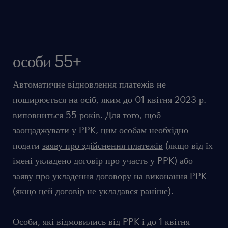
до PPK, оскільки через Ваш вік Ви не підпадаєте під
автоматичну реєстрацію у PPK
особи 55+
Автоматичне відновлення платежів не
поширюється на осіб, яким до 01 квітня 2023 р.
виповниться 55 років. Для того, щоб
заощаджувати у PPK, цим особам необхідно
подати
заяву про здійснення платежів
(якщо від їх
імені укладено договір про участь у PPK) або
заяву про укладення договору на виконання PPK
(якщо цей договір не укладався раніше).
Особи, які відмовились від PPK і до 1 квітня