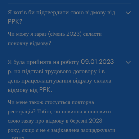
Я хотів би підтвердити свою відмову від
PPK?
1) Компанії Групи Randstad:
Чи можу я зараз (січень 2023) скласти
поновну відмову?
a) з 01.03.2023 р. почнуть нараховувати та стягувати
платежі до PPK для людей, які раніше відмовилися та:
Я була прийнята на роботу 09.01.2023
Заява про відмову може бути подана суб’єкту-
- у віці 18- 54 років і є учасниками PPK (тобто до
р. на підставі трудового договору і в
працедавцю не раніше 01.03.2023 р. Будь-яка
моменту відмови від PPK від їх імені укладався договір
заява про відмову, подана до цієї дати, автоматично
день працевлаштування відразу склала
на участь у PPK)
втратить чинність 28 лютого 2023 р.
відмову від PPK.
- у віці від 55-70 років, є учасниками PPK та подали
Чи мене також стосується повторна
заявку на здійснення виплат до 28 лютого 2023 р.
реєстрація? Тобто, чи повинна я поновити
свою заяву про відмову в березні 2023
b) не пізніше 10.03.2023 зареєструють у програмі усіх
року, якщо я не є зацікавлена заощаджувати
осіб, щодо яких раніше - у зв’язку з поданням заяви про
відмову від здійснення платежів у PPK, не був укладений