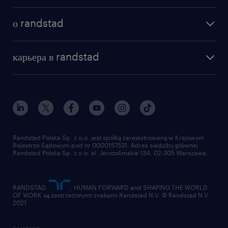
о randstad
карьера в randstad
Randstad Polska Sp. z o.o. jest spółką zarejestrowaną w Krajowym
Rejestrze Sądowym pod nr 0000157531. Adres siedziby głównej
Randstad Polska Sp. z o.o. al. Jerozolimskie 134, 02-305 Warszawa.
RANDSTAD,
, HUMAN FORWARD and SHAPING THE WORLD
OF WORK są zastrzeżonymi znakami Randstad N.V. © Randstad N.V
2021