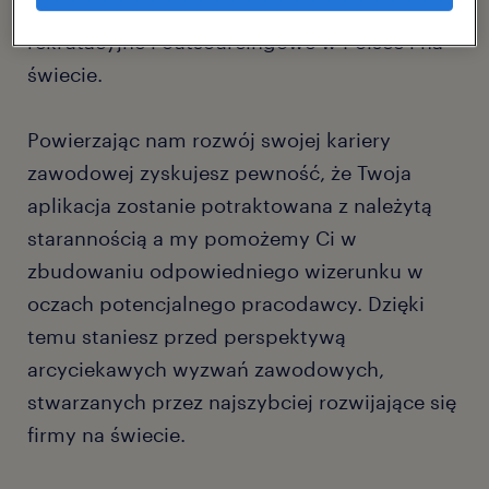
najbardziej wymagające projekty
rekrutacyjne i outsourcingowe w Polsce i na
świecie.
Powierzając nam rozwój swojej kariery
zawodowej zyskujesz pewność, że Twoja
aplikacja zostanie potraktowana z należytą
starannością a my pomożemy Ci w
zbudowaniu odpowiedniego wizerunku w
oczach potencjalnego pracodawcy. Dzięki
temu staniesz przed perspektywą
arcyciekawych wyzwań zawodowych,
stwarzanych przez najszybciej rozwijające się
firmy na świecie.