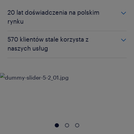
20 lat doświadczenia na polskim
rynku
20 lat doświadczenia na polskim rynku
570 klientów stale korzysta z
1100 profesjonalistów znajduje co roku pracę
naszych usług
za naszym pośrednictwem
570 klientów stale korzysta z naszych usług
85% klientów poleciłoby nasze usługi
znajomym