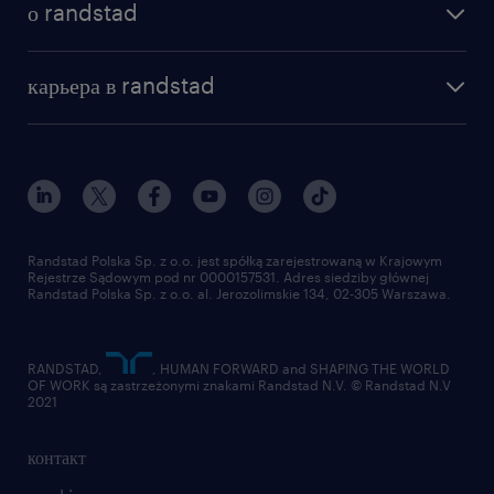
о randstad
карьера в randstad
Randstad Polska Sp. z o.o. jest spółką zarejestrowaną w Krajowym
Rejestrze Sądowym pod nr 0000157531. Adres siedziby głównej
Randstad Polska Sp. z o.o. al. Jerozolimskie 134, 02-305 Warszawa.
RANDSTAD,
, HUMAN FORWARD and SHAPING THE WORLD
OF WORK są zastrzeżonymi znakami Randstad N.V. © Randstad N.V
2021
контакт