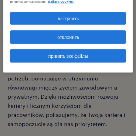
политике использования
файлов cookies.
handlu detalicznym razem
z nami.
настроить
Dołącz do naszego dynamicznego zespołu,
отклонить
aby podnieść jakość obsługi klienta, zgłębiać
wiedzę o produktach i rozwijać umiejętności
принять все файлы
sprzedażowe. Oferujemy elastyczne opcje
planowania, które dostosowują się do Twoich
potrzeb, pomagając w utrzymaniu
równowagi między życiem zawodowym a
prywatnym. Dzięki możliwościom rozwoju
kariery i licznym korzyściom dla
pracowników, pokazujemy, że Twoja kariera i
samopoczucie są dla nas priorytetem.