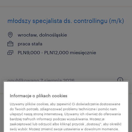
młodszy specjalista ds. controllingu (m/k)
wrocław, dolnośląskie
praca stała
PLN9,000 - PLN12,000 miesięcznie
opublikowano 7 sierpnia 2026
Informacje o plikach cookies
Używamy plików cookies, aby zapewnić Ci doświadczenie dostosowane
production process engineer
do Twoich potrzeb, zdiagnozować problemy techniczne i pomóc nam
ulepszyć naszą stronę internetową. Używamy ich również do oferowania
bardziej trafnych informacji podczas wyszukiwania. Możesz je
wałcz, zachodniopomorskie
zaakceptować lub odrzucić albo kliknąć przycisk „dostosuj”, aby określić
swój wybór. Możesz zmienić swoje ustawienia w dowolnym momencie.
praca stała