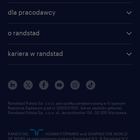
znajdź pracę
dla pracodawcy
specjalizacje
poznaj nasze usługi
nasze biura
o randstad
dlaczego randstad
złóż CV
nasza historia
centrum wiedzy
praca w amazon
kariera w randstad
Instytut Badawczy Randstad
blog randstad
работа в Польше
dołącz do nas
randstad award
kontakt
nasz świat
dla mediów
pracuj w randstad
dla dostawców
złóż CV
Randstad Polska Sp. z o.o. jest spółką zarejestrowaną w Krajowym
Rejestrze Sądowym pod nr 0000157531. Adres siedziby głównej
Randstad Polska Sp. z o.o. al. Jerozolimskie 134, 02-305 Warszawa.
RANDSTAD,
, HUMAN FORWARD and SHAPING THE WORLD
OF WORK są zastrzeżonymi znakami Randstad N.V. © Randstad N.V