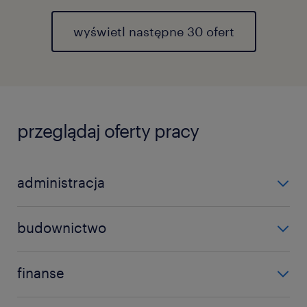
wyświetl następne 30 ofert
przeglądaj oferty pracy
administracja
asystent
budownictwo
wsparcie administracyjne
elektromonter
wszystkie oferty pracy w administracji
finanse
elektryk
kontroler finansowy