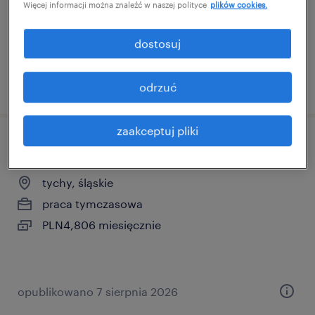
Więcej informacji można znaleźć w naszej polityce
plików cookies.
dostosuj
opublikowano 7 sierpnia 2026
odrzuć
zaakceptuj pliki
pracownik linii produkcyjnej - szwacz/-ka
tychy, śląskie
praca tymczasowa
PLN4,806 miesięcznie
opublikowano 7 sierpnia 2026