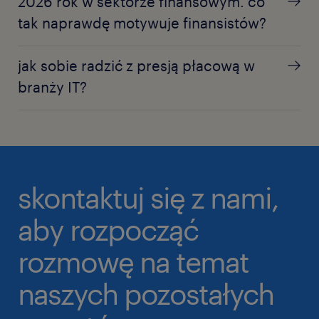
2026 rok w sektorze finansowym. co
tak naprawdę motywuje finansistów?
jak sobie radzić z presją płacową w
branży IT?
skontaktuj się z nami,
aby rozpocząć
rozmowę na temat
naszych pozostałych