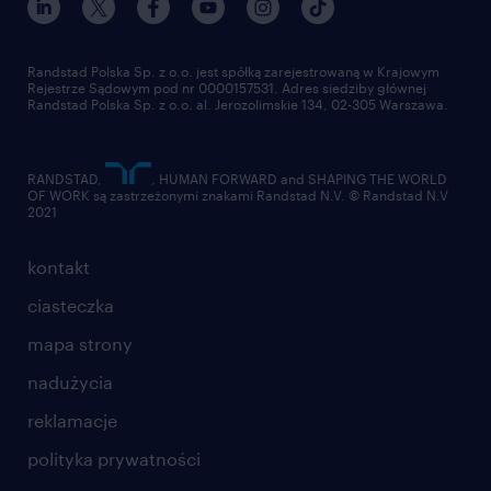
Randstad Polska Sp. z o.o. jest spółką zarejestrowaną w Krajowym
Rejestrze Sądowym pod nr 0000157531. Adres siedziby głównej
Randstad Polska Sp. z o.o. al. Jerozolimskie 134, 02-305 Warszawa.
RANDSTAD,
, HUMAN FORWARD and SHAPING THE WORLD
OF WORK są zastrzeżonymi znakami Randstad N.V. © Randstad N.V
2021
kontakt
ciasteczka
mapa strony
nadużycia
reklamacje
polityka prywatności