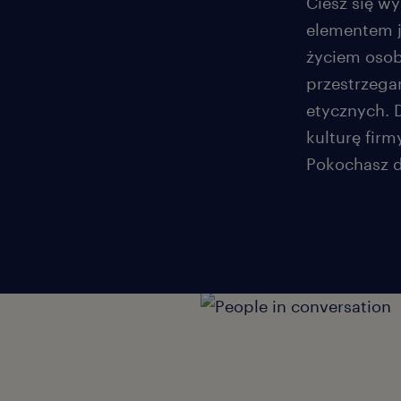
Ciesz się w
elementem 
życiem osob
przestrzega
etycznych. 
kulturę firm
Pokochasz d