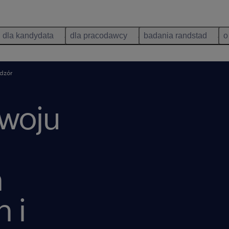
dla kandydata
dla pracodawcy
badania randstad
o
adzór
zwoju
h
 i