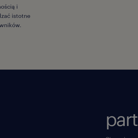
ością i
zać istotne
owników.
part