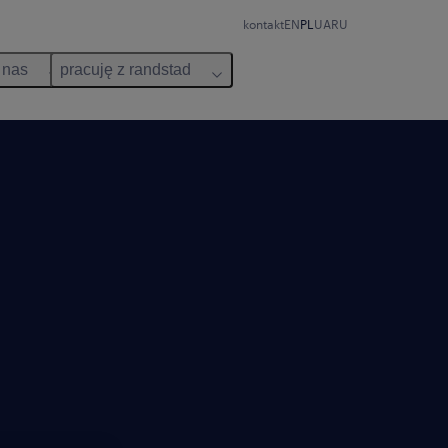
kontakt
EN
PL
UA
RU
 nas
pracuję z randstad