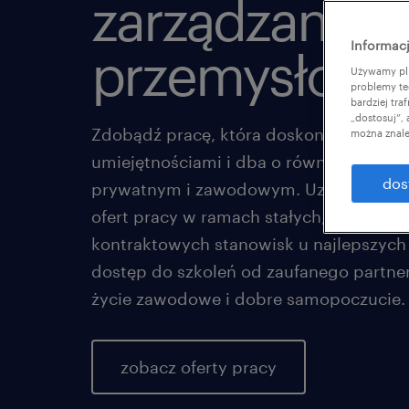
zarządzaniu
Informacj
przemysłowy
Używamy pli
problemy te
bardziej tr
„dostosuj”,
Zdobądź pracę, która doskonale współg
można znale
umiejętnościami i dba o równowagę mi
dos
prywatnym i zawodowym. Uzyskaj dostę
ofert pracy w ramach stałych, tymczas
kontraktowych stanowisk u najlepszych
dostęp do szkoleń od zaufanego partner
życie zawodowe i dobre samopoczucie.
zobacz oferty pracy