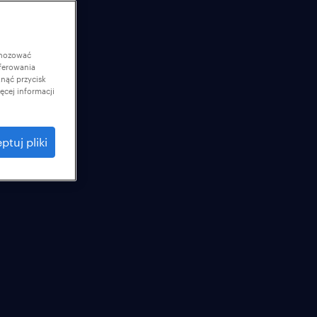
gnozować
ferowania
knąć przycisk
cej informacji
ptuj pliki