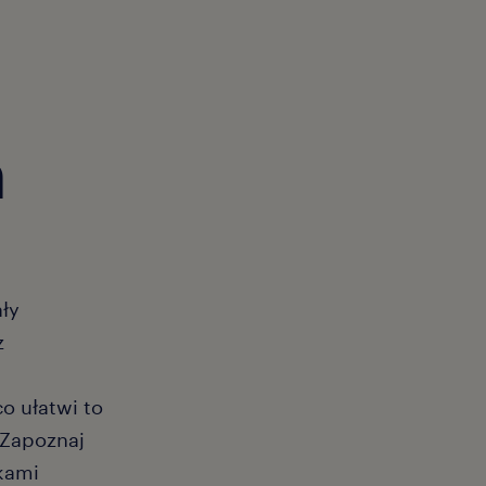
h
ały
z
i
o ułatwi to
 Zapoznaj
wkami