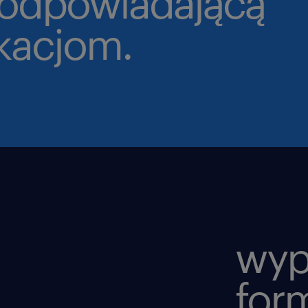
 odpowiadającą
ikacjom.
wyp
for