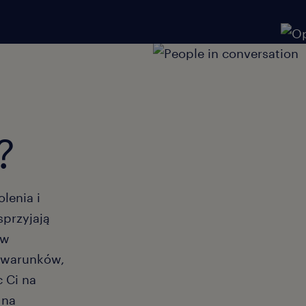
?
lenia i
sprzyjają
 w
ć warunków,
 Ci na
 na