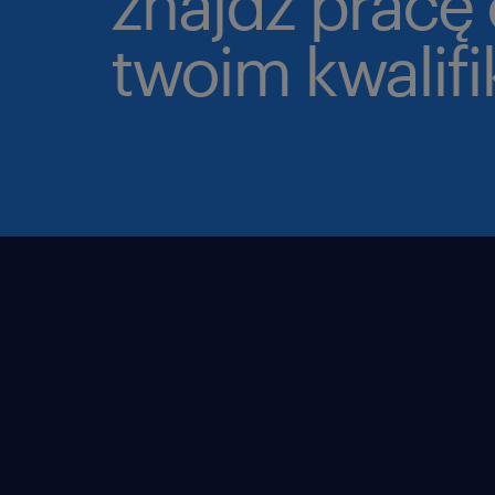
znajdz pracę
twoim kwalif