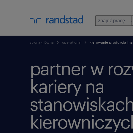
znajdź pracę
strona główna
operational
kierowanie produkcją i n
partner w ro
kariery na
stanowiskac
kierowniczych