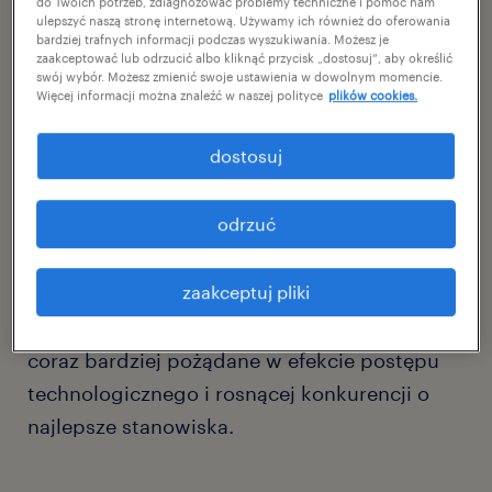
do Twoich potrzeb, zdiagnozować problemy techniczne i pomóc nam
ulepszyć naszą stronę internetową. Używamy ich również do oferowania
umiejętnościami praktycznymi, ma ogromny
bardziej trafnych informacji podczas wyszukiwania. Możesz je
zaakceptować lub odrzucić albo kliknąć przycisk „dostosuj”, aby określić
wpływ na życie jednostek, społeczności i
swój wybór. Możesz zmienić swoje ustawienia w dowolnym momencie.
całego świata. W obliczu dynamicznie
Więcej informacji można znaleźć w naszej polityce
plików cookies.
zmieniającego się globalnego krajobrazu –
dostosuj
kształtowanego przez sztuczną inteligencję,
zmieniające się modele pracy, niedobór
odrzuć
wykwalifikowanych pracowników i niepewną
przyszłość – profesjonaliści muszą szybko
zaakceptuj pliki
dostosowywać się do nowych realiów.
Wyspecjalizowane umiejętności stają się
coraz bardziej pożądane w efekcie postępu
technologicznego i rosnącej konkurencji o
najlepsze stanowiska.