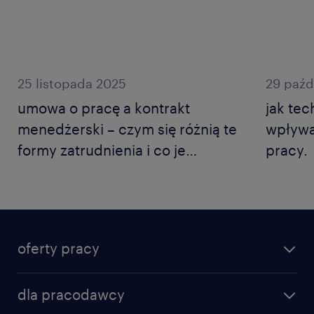
25 listopada 2025
29 paźd
umowa o pracę a kontrakt
jak tec
menedżerski – czym się różnią te
wpływa
formy zatrudnienia i co je
pracy.
reguluje?
oferty pracy
dla pracodawcy