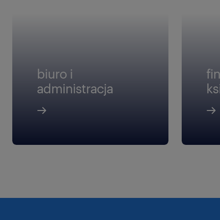
biuro i
fi
administracja
ks