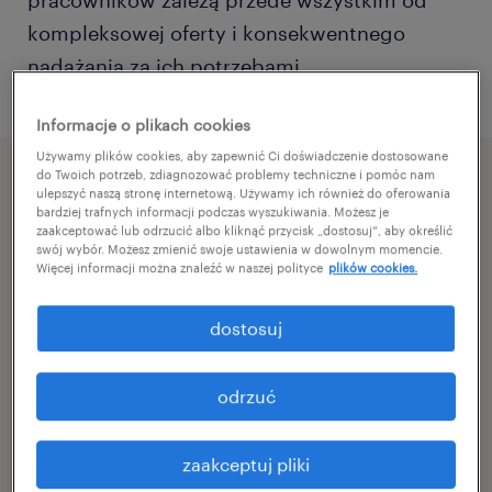
pracowników zależą przede wszystkim od
kompleksowej oferty i konsekwentnego
nadążania za ich potrzebami.
Informacje o plikach cookies
Używamy plików cookies, aby zapewnić Ci doświadczenie dostosowane
do Twoich potrzeb, zdiagnozować problemy techniczne i pomóc nam
ulepszyć naszą stronę internetową. Używamy ich również do oferowania
bardziej trafnych informacji podczas wyszukiwania. Możesz je
zaakceptować lub odrzucić albo kliknąć przycisk „dostosuj”, aby określić
swój wybór. Możesz zmienić swoje ustawienia w dowolnym momencie.
Więcej informacji można znaleźć w naszej polityce
plików cookies.
dostosuj
odrzuć
Po latach, w których inflacja i
zaakceptuj pliki