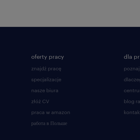
oferty pracy
dla p
znajdź pracę
poznaj
specjalizacje
dlacze
nasze biura
centr
złóż CV
blog r
praca w amazon
kontak
работа в Польше