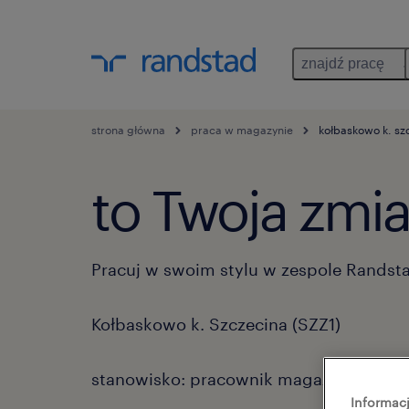
znajdź pracę
strona główna
praca w magazynie
kołbaskowo k. sz
to Twoja zmia
Pracuj w swoim stylu w zespole Randst
Kołbaskowo k. Szczecina (SZZ1)
stanowisko: pracownik magazynu/prac
Informacj