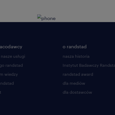
racodawcy
o randstad
 nasze usługi
nasza historia
go randstad
Instytut Badawczy Randst
um wiedzy
randstad award
andstad
dla mediów
t
dla dostawców