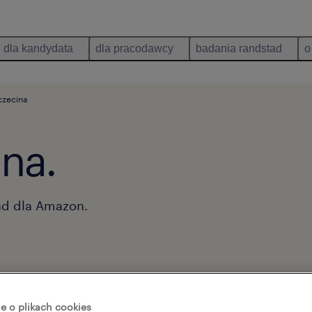
dla kandydata
dla pracodawcy
badania randstad
o
czecina
na.
ad dla Amazon.
ownica magazynu
e o plikach cookies