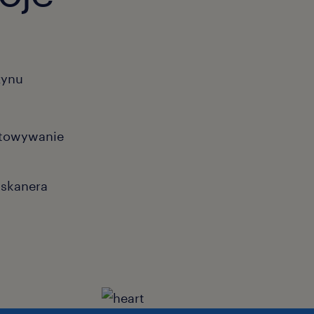
zynu
otowywanie
 skanera