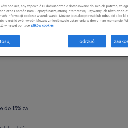
ków cookies, aby zapewnić Ci doświadczenie dostosowane do Twoich potrzeb, zdia
chniczne i pomóc nam ulepszyć naszą stronę internetową. Używamy ich również do o
afnych informacji podczas wyszukiwania. Możesz je zaakceptować lub odrzucić albo kli
 aby określić swój wybór. Możesz zmienić swoje ustawienia w dowolnym momencie. Wię
źć w naszej polityce
plików cookies.
tosuj
odrzuć
zaakce
ie do 15% za