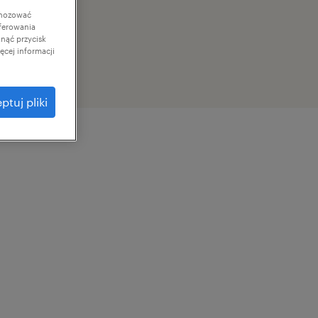
gnozować
ferowania
knąć przycisk
cej informacji
ptuj pliki