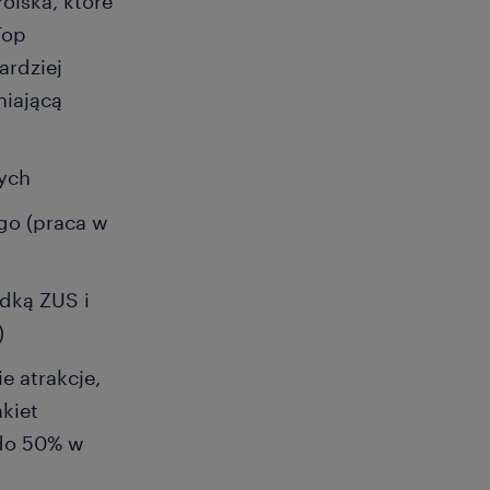
olska, które
Top
ardziej
niającą
ych
go (praca w
dką ZUS i
)
e atrakcje,
kiet
 do 50% w