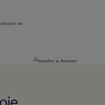
wniczym na
oje