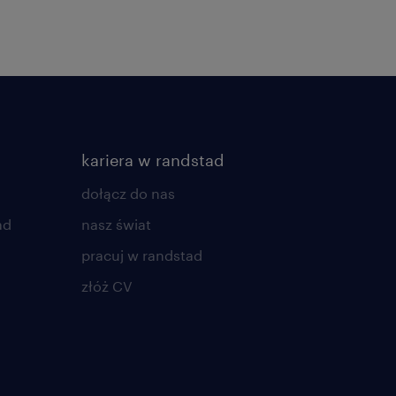
kariera w randstad
dołącz do nas
ad
nasz świat
pracuj w randstad
złóż CV