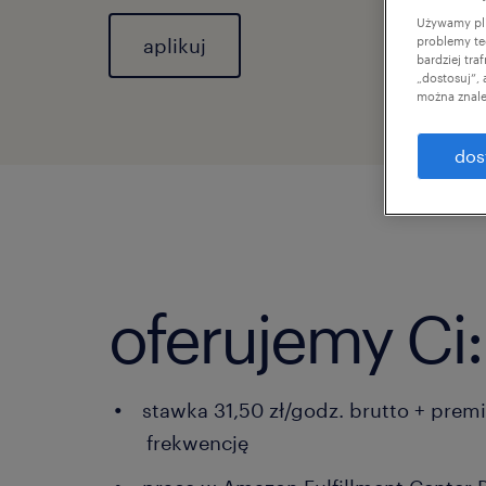
Używamy pli
aplikuj
problemy te
bardziej tr
„dostosuj”,
można znale
dos
oferujemy Ci:
stawka 31,50 zł/godz. brutto + prem
frekwencję