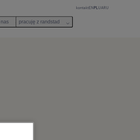
kontakt
EN
PL
UA
RU
 nas
pracuję z randstad