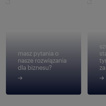
sz
masz pytania o
st
nasze rozwiązania
ty
dla biznesu?
za