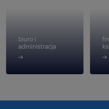
biuro i
fi
administracja
ks