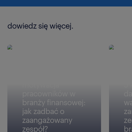
dowiedz się więcej.
motywacja
5 
pracowników w
da
branży finansowej:
wa
jak zadbać o
za
zaangażowany
ze
zespół?
br