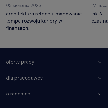
03 sierpnia 2026
27 lipc
architektura retencji: mapowanie
jak AI 
tempa rozwoju kariery w
czas na
finansach.
oferty pracy
dla pracodawcy
o randstad