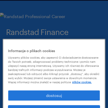
Randstad Finance
Community
Informacje o plikach cookies
Randstad Finance Community to społeczność
Używamy plików cookies, aby zapewnić Ci doświadczenie dostosowane
z dostępem do unikalnej wiedzy,
do Twoich potrzeb, zdiagnozować problemy techniczne i pomóc nam
ulepszyć naszą stronę internetową. Używamy ich również do oferowania
umożliwiająca rozwój zawodowy i budowanie
bardziej trafnych informacji podczas wyszukiwania. Możesz je
sieci kontaktów. Stworzona specjalnie dla
zaakceptować lub odrzucić albo kliknąć przycisk „dostosuj”, aby określić
swój wybór. Możesz zmienić swoje ustawienia w dowolnym momencie.
osób specjalizujących się w finansach i
Więcej informacji można znaleźć w naszej polityce
plików cookies.
księgowości.
dostosuj
Uzyskasz dostęp do ciekawych artykułów
branżowych, webinarów i spotkań