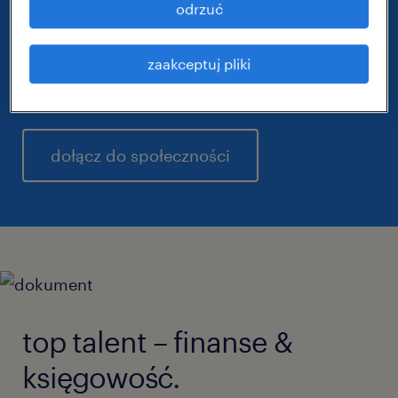
networkingowych. Jeśli chcesz być na
odrzuć
bieżąco z trendami i rozwijać swoje
umiejętności, nasza platforma zapewni Ci
zaakceptuj pliki
odpowiednie wsparcie.
dołącz do społeczności
top talent – finanse &
księgowość.