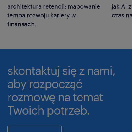
architektura retencji: mapowanie
jak AI 
tempa rozwoju kariery w
czas na
finansach.
skontaktuj się z nami,
aby rozpocząć
rozmowę na temat
Twoich potrzeb.