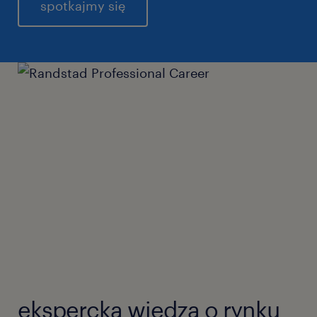
spotkajmy się
ekspercka wiedza o rynku