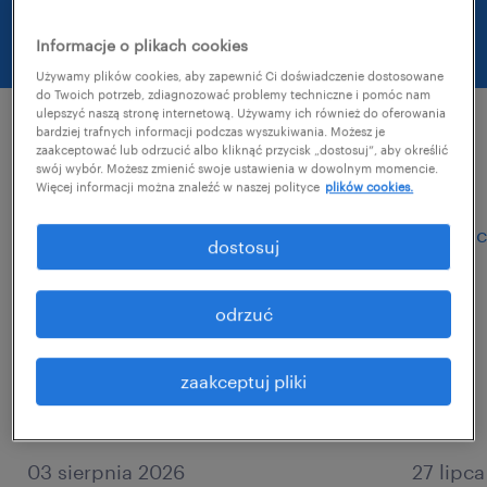
subskrybuj
Informacje o plikach cookies
Używamy plików cookies, aby zapewnić Ci doświadczenie dostosowane
do Twoich potrzeb, zdiagnozować problemy techniczne i pomóc nam
ulepszyć naszą stronę internetową. Używamy ich również do oferowania
bardziej trafnych informacji podczas wyszukiwania. Możesz je
zaakceptować lub odrzucić albo kliknąć przycisk „dostosuj”, aby określić
wszystkie artykuły
swój wybór. Możesz zmienić swoje ustawienia w dowolnym momencie.
Więcej informacji można znaleźć w naszej polityce
plików cookies.
dostosuj
odrzuć
zaakceptuj pliki
03 sierpnia 2026
27 lipc