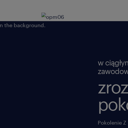
w ciągły
zawodowe
zro
poko
Pokolenie Z 