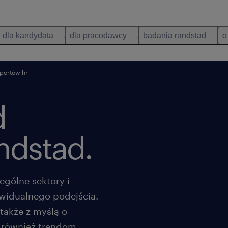
dla kandydata
dla pracodawcy
badania randstad
o
portów hr
d
ndstad.
ególne sektory i
widualnego podejścia.
także z myślą o
 również trendom,