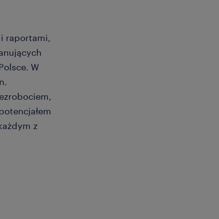
i raportami,
panujących
Polsce. W
n.
bezrobociem,
 potencjałem
każdym z