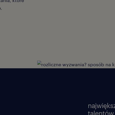
ania, które
.
najwięks
talentów