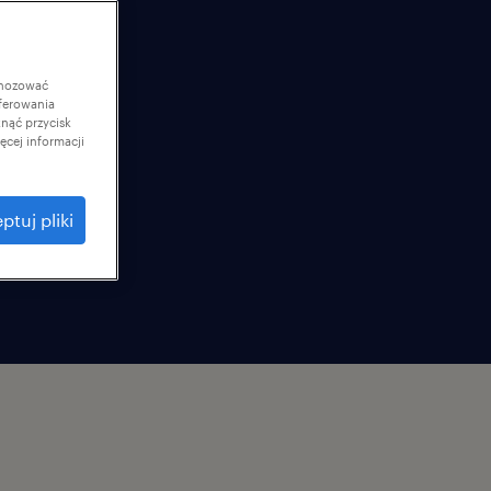
gnozować
ferowania
knąć przycisk
cej informacji
ptuj pliki