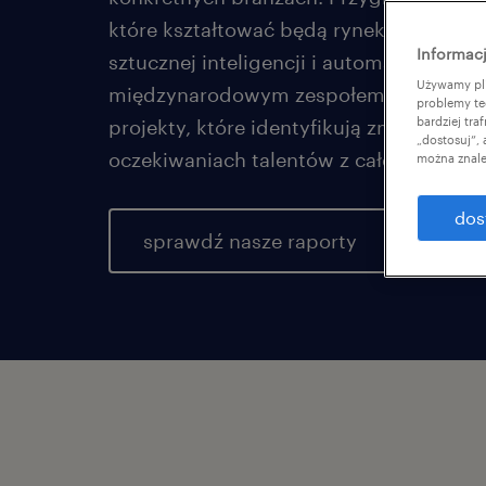
które kształtować będą rynek pracy prz
Informacj
sztucznej inteligencji i automatyzacji. W
Używamy pli
międzynarodowym zespołem badawczy
problemy te
bardziej tr
projekty, które identyfikują zmiany zac
„dostosuj”,
oczekiwaniach talentów z całego świata,
można znale
dos
sprawdź nasze raporty