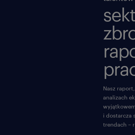
sek
zbr
rapo
prac
Nasz raport
analizach ek
wyjątkowemu
i dostarcza 
trendach – 