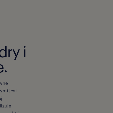
ry i
e.
ywne
ymi jest
ej
lizuje