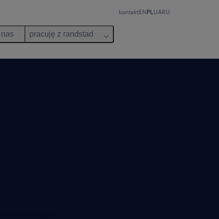
kontakt
EN
PL
UA
RU
 nas
pracuję z randstad