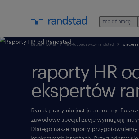
znajdź pracę
strona główna
instytut badawczy randstad
więcej ra
raporty HR o
ekspertów ra
Rynek pracy nie jest jednorodny. Poszcz
zawodowe specjalizacje wymagają indy
Dlatego nasze raporty przygotowujemy 
konkretnych branżach. Przyglądamy się