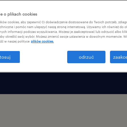
yszłości, w tym
e o plikach cookies
spólnie z
ków cookies, aby zapewnić Ci doświadczenie dostosowane do Twoich potrzeb, zdia
m tworzymy globalne
chniczne i pomóc nam ulepszyć naszą stronę internetową. Używamy ich również do o
afnych informacji podczas wyszukiwania. Możesz je zaakceptować lub odrzucić albo kli
hodzące w potrzebach i
 aby określić swój wybór. Możesz zmienić swoje ustawienia w dowolnym momencie. Wię
 w tym z Polski.
źć w naszej polityce
plików cookies.
tosuj
odrzuć
zaakce