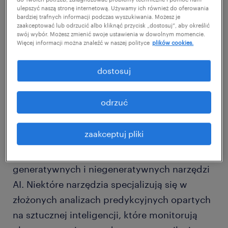
analizowaniu dużych ilości złożonych
ulepszyć naszą stronę internetową. Używamy ich również do oferowania
informacji i tworzeniu dokładnych,
bardziej trafnych informacji podczas wyszukiwania. Możesz je
zaakceptować lub odrzucić albo kliknąć przycisk „dostosuj”, aby określić
pomocnych spostrzeżeń i sugestii. Sprawia
swój wybór. Możesz zmienić swoje ustawienia w dowolnym momencie.
Więcej informacji można znaleźć w naszej polityce
plików cookies.
to, że technologia ta jest cennym atutem
podczas planowania kariery, gdzie
dostosuj
doświadczenie zawodowe, zainteresowania i
umiejętności pracownika muszą być wzięte
odrzuć
pod uwagę, aby zasugerować najbardziej
odpowiedni i skuteczny plan przyszłej kariery.
zaakceptuj pliki
Przydatnych może okazać się kilka
generatywnych i niegeneratywnych narzędzi
AI. Niektóre narzędzia specjalizują się w
złożonych analizach predykcyjnych opartych
na sztucznej inteligencji, które monitorują