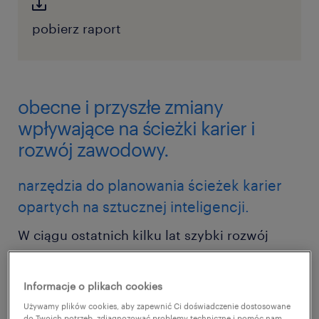
pobierz raport
obecne i przyszłe zmiany
wpływające na ścieżki karier i
rozwój zawodowy.
narzędzia do planowania ścieżek karier
opartych na sztucznej inteligencji.
W ciągu ostatnich kilku lat szybki rozwój
generatywnej i niegeneratywnej sztucznej
inteligencji
znacząco wpłynął na naszą pracę i
Informacje o plikach cookies
życie prywatne
. Narzędzia AI są świetne w
Używamy plików cookies, aby zapewnić Ci doświadczenie dostosowane
do Twoich potrzeb, zdiagnozować problemy techniczne i pomóc nam