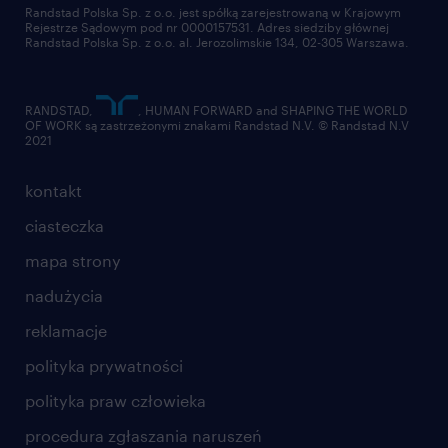
złóż CV
Randstad Polska Sp. z o.o. jest spółką zarejestrowaną w Krajowym
Rejestrze Sądowym pod nr 0000157531. Adres siedziby głównej
Randstad Polska Sp. z o.o. al. Jerozolimskie 134, 02-305 Warszawa.
RANDSTAD,
, HUMAN FORWARD and SHAPING THE WORLD
OF WORK są zastrzeżonymi znakami Randstad N.V. © Randstad N.V
2021
kontakt
ciasteczka
mapa strony
nadużycia
reklamacje
polityka prywatności
polityka praw człowieka
procedura zgłaszania naruszeń