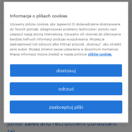
opublikowano 4 sierpnia 2026
Informacje o plikach cookies
Używamy plików cookies, aby zapewnić Ci doświadczenie dostosowane
do Twoich potrzeb, zdiagnozować problemy techniczne i pomóc nam
ulepszyć naszą stronę internetową. Używamy ich również do oferowania
młodszy_a specjalista_tka ds. kadr
bardziej trafnych informacji podczas wyszukiwania. Możesz je
zaakceptować lub odrzucić albo kliknąć przycisk „dostosuj”, aby określić
swój wybór. Możesz zmienić swoje ustawienia w dowolnym momencie.
warszawa, mazowieckie
Więcej informacji można znaleźć w naszej polityce
plików cookies.
praca stała
dostosuj
odrzuć
opublikowano 4 sierpnia 2026
zaakceptuj pliki
junior sales and recruitment consultant