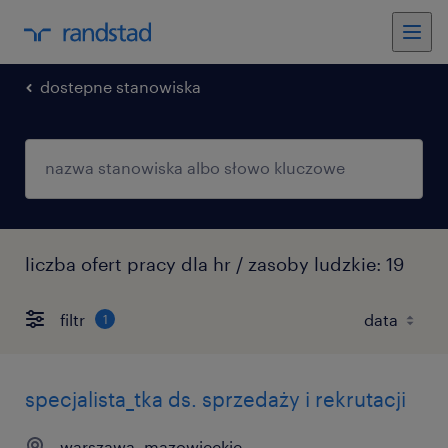
dostepne stanowiska
liczba ofert pracy dla hr / zasoby ludzkie: 19
filtr
1
specjalista_tka ds. sprzedaży i rekrutacji
warszawa, mazowieckie