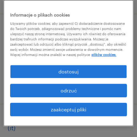
opublikowano 4 sierpnia 2026
Informacje o plikach cookies
Używamy plików cookies, aby zapewnić Ci doświadczenie dostosowane
młodszy_a specjalista_tka ds. kadr
do Twoich potrzeb, zdiagnozować problemy techniczne i pomóc nam
ulepszyć naszą stronę internetową. Używamy ich również do oferowania
bardziej trafnych informacji podczas wyszukiwania. Możesz je
warszawa, mazowieckie
zaakceptować lub odrzucić albo kliknąć przycisk „dostosuj”, aby określić
swój wybór. Możesz zmienić swoje ustawienia w dowolnym momencie.
praca stała
Więcej informacji można znaleźć w naszej polityce
plików cookies.
dostosuj
opublikowano 4 sierpnia 2026
odrzuć
zaakceptuj pliki
junior sales and recruitment consultant
(it)