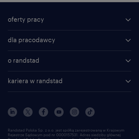
oferty pracy
dla pracodawcy
o randstad
kariera w randstad
Randstad Polska Sp. z o.o. jest spółką zarejestrowaną w Krajowym
Rejestrze Sądowym pod nr 0000157531. Adres siedziby głównej