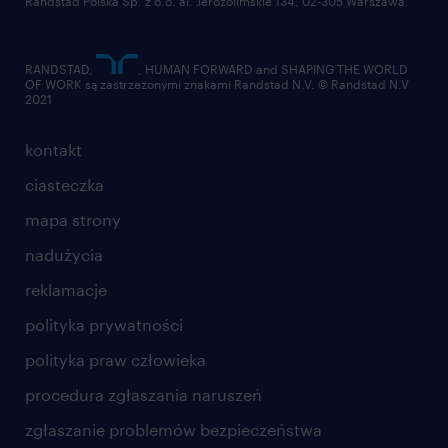
Randstad Polska Sp. z o.o. al. Jerozolimskie 134, 02-305 Warszawa.
RANDSTAD,
, HUMAN FORWARD and SHAPING THE WORLD
OF WORK są zastrzeżonymi znakami Randstad N.V. © Randstad N.V
2021
kontakt
ciasteczka
mapa strony
nadużycia
reklamacje
polityka prywatności
polityka praw człowieka
procedura zgłaszania naruszeń
zgłaszanie problemów bezpieczeństwa