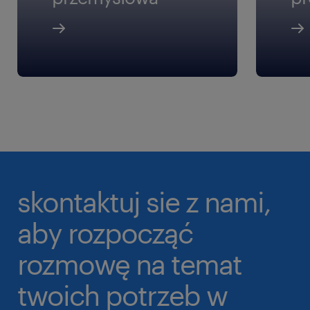
skontaktuj sie z nami,
aby rozpocząć
rozmowę na temat
twoich potrzeb w