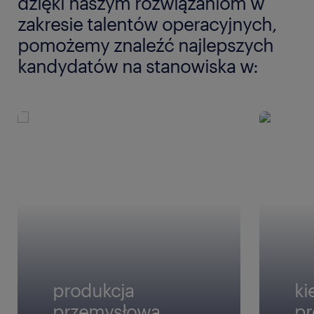
dzięki naszym rozwiązaniom w
zakresie talentów operacyjnych,
pomożemy znaleźć najlepszych
kandydatów na stanowiska w:
produkcja
ki
przemysłowa
pr