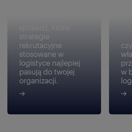
sprawdź, które
strategie
rekrutacyjne
cz
stosowane w
wła
logistyce najlepiej
prz
pasują do twojej
w 
organizacji.
log