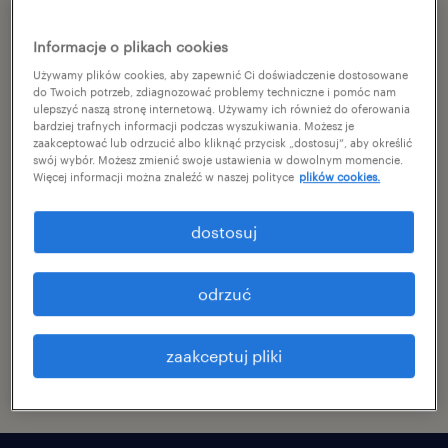
dziedziny logistyki i
magazynowania.
Informacje o plikach cookies
Używamy plików cookies, aby zapewnić Ci doświadczenie dostosowane
do Twoich potrzeb, zdiagnozować problemy techniczne i pomóc nam
Firmy logistyczne znajdują się pod większą
ulepszyć naszą stronę internetową. Używamy ich również do oferowania
niż kiedykolwiek presją, aby zapewnić
bardziej trafnych informacji podczas wyszukiwania. Możesz je
zaakceptować lub odrzucić albo kliknąć przycisk „dostosuj”, aby określić
sprawne i skuteczne funkcjonowanie
swój wybór. Możesz zmienić swoje ustawienia w dowolnym momencie.
Więcej informacji można znaleźć w naszej polityce
plików cookies.
łańcuchów dostaw. Sprawia to, że
utalentowani pracownicy są niezbędni w tej
dostosuj
branży. Zyskaj szybki dostęp do najlepszych
talentów, pokonaj wyzwania rekrutacyjne i
odrzuć
zapewnij natychmiastową produktywność,
dzięki naszemu strategicznemu podejściu do
zaakceptuj pliki
pozyskiwania i budowania marki.