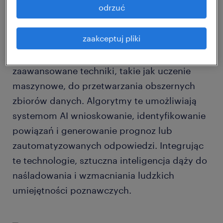
odrzuć
interakcje człowieka z AI.
zaakceptuj pliki
Z technicznego punktu widzenia sztuczna
inteligencja wykorzystuje algorytmy i
zaawansowane techniki, takie jak uczenie
maszynowe, do przetwarzania obszernych
zbiorów danych. Algorytmy te umożliwiają
systemom AI wnioskowanie, identyfikowanie
powiązań i generowanie prognoz lub
zautomatyzowanych odpowiedzi. Integrując
te technologie, sztuczna inteligencja dąży do
naśladowania i wzmacniania ludzkich
umiejętności poznawczych.