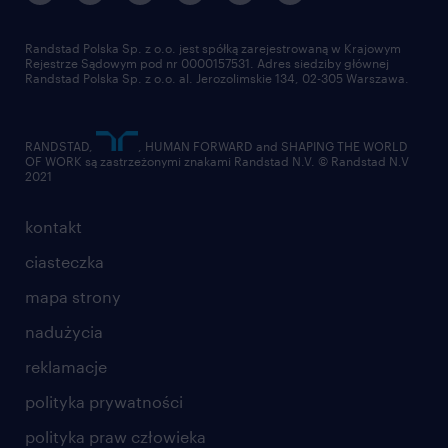
Randstad Polska Sp. z o.o. jest spółką zarejestrowaną w Krajowym
Rejestrze Sądowym pod nr 0000157531. Adres siedziby głównej
Randstad Polska Sp. z o.o. al. Jerozolimskie 134, 02-305 Warszawa.
RANDSTAD,
, HUMAN FORWARD and SHAPING THE WORLD
OF WORK są zastrzeżonymi znakami Randstad N.V. © Randstad N.V
2021
kontakt
ciasteczka
mapa strony
nadużycia
reklamacje
polityka prywatności
polityka praw człowieka