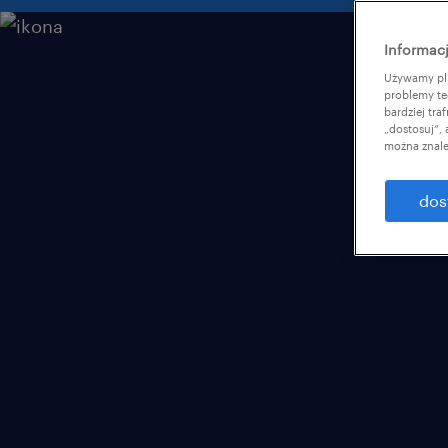
Informacj
Używamy pli
problemy te
bardziej tr
„dostosuj”,
można znale
dos