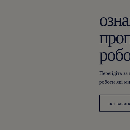
озна
про
робо
Перейдіть за
роботи які м
всі вакан