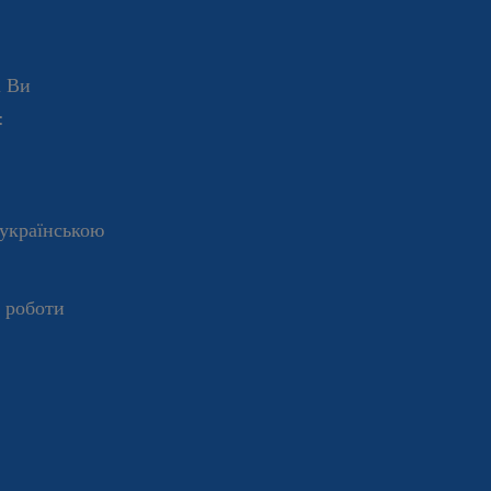
і Ви
:
 українською
у роботи