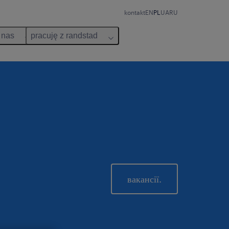
kontakt
EN
PL
UA
RU
 nas
pracuję z randstad
вакансії.