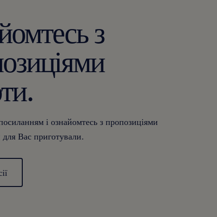
йомтесь з
позиціями
ти.
 посиланням і ознайомтесь з пропозиціями
и для Вас приготували.
сії