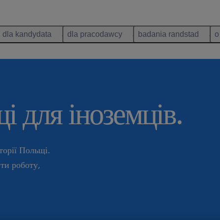
dla kandydata
dla pracodawcy
badania randstad
o
і для іноземців.
торії Польщі.
ти роботу,