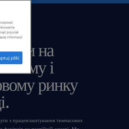
gnozować
ferowania
knąć przycisk
cej informacji
ідери на
ptuj pliki
ському і
овому ринку
і.
уги з працевлаштування тимчасових
а фахівців на постійній основі. Ми