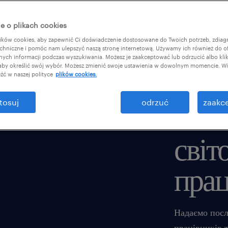
e o plikach cookies
ków cookies, aby zapewnić Ci doświadczenie dostosowane do Twoich potrzeb, zdia
chniczne i pomóc nam ulepszyć naszą stronę internetową. Używamy ich również do o
afnych informacji podczas wyszukiwania. Możesz je zaakceptować lub odrzucić albo kli
 aby określić swój wybór. Możesz zmienić swoje ustawienia w dowolnym momencie. Wię
ми л
źć w naszej polityce
plików cookies.
tosuj
odrzuć
zaakce
поль
світ
прац
Надаємо посл
працівників т