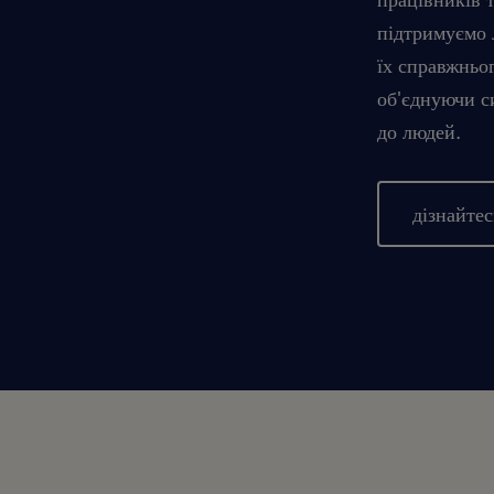
підтримуємо л
їх справжньо
об'єднуючи с
до людей.
дізнайтес