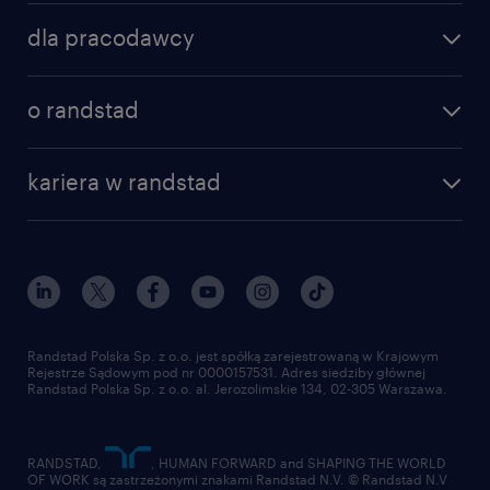
znajdź pracę
dla pracodawcy
specjalizacje
poznaj nasze usługi
nasze biura
o randstad
dlaczego randstad
złóż CV
nasza historia
centrum wiedzy
praca w amazon
kariera w randstad
Instytut Badawczy Randstad
blog randstad
работа в Польше
dołącz do nas
randstad award
kontakt
nasz świat
dla mediów
pracuj w randstad
dla dostawców
złóż CV
Randstad Polska Sp. z o.o. jest spółką zarejestrowaną w Krajowym
Rejestrze Sądowym pod nr 0000157531. Adres siedziby głównej
Randstad Polska Sp. z o.o. al. Jerozolimskie 134, 02-305 Warszawa.
RANDSTAD,
, HUMAN FORWARD and SHAPING THE WORLD
OF WORK są zastrzeżonymi znakami Randstad N.V. © Randstad N.V