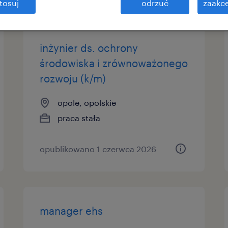
tosuj
odrzuć
zaakce
inżynier ds. ochrony
środowiska i zrównoważonego
rozwoju (k/m)
opole, opolskie
praca stała
opublikowano 1 czerwca 2026
manager ehs