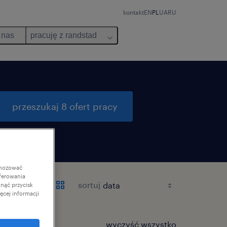
kontakt
EN
PL
UA
RU
 nas
pracuję z randstad
przeszukaj 8 ofert pracy
gnozować
ferowania
sortuj
knąć przycisk
cej informacji
wyczyść wszystko