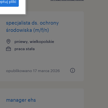
ptuj pliki
specjalista ds. ochrony
środowiska (m/f/n)
pniewy, wielkopolskie
praca stała
opublikowano 17 marca 2026
manager ehs