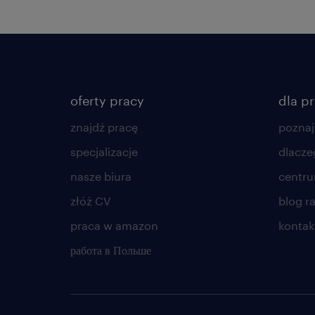
oferty pracy
dla p
znajdź pracę
poznaj
specjalizacje
dlacze
nasze biura
centr
złóż CV
blog r
praca w amazon
kontak
работа в Польше