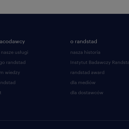
racodawcy
o randstad
 nasze usługi
nasza historia
go randstad
Instytut Badawczy Randst
um wiedzy
randstad award
andstad
dla mediów
t
dla dostawców