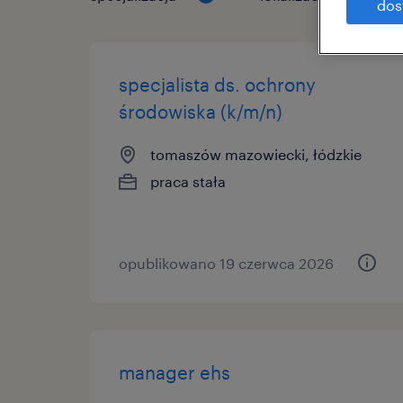
dos
specjalista ds. ochrony
środowiska (k/m/n)
tomaszów mazowiecki, łódzkie
praca stała
opublikowano 19 czerwca 2026
manager ehs