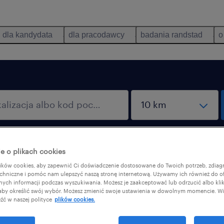
dla kandydata
dla pracodawcy
badania randstad
o
a
tylko praca zdalna
e o plikach cookies
ków cookies, aby zapewnić Ci doświadczenie dostosowane do Twoich potrzeb, zdia
chniczne i pomóc nam ulepszyć naszą stronę internetową. Używamy ich również do o
chrona środowiska: 8
afnych informacji podczas wyszukiwania. Możesz je zaakceptować lub odrzucić albo kli
 aby określić swój wybór. Możesz zmienić swoje ustawienia w dowolnym momencie. Wię
źć w naszej polityce
plików cookies.
dzaje stanowiska