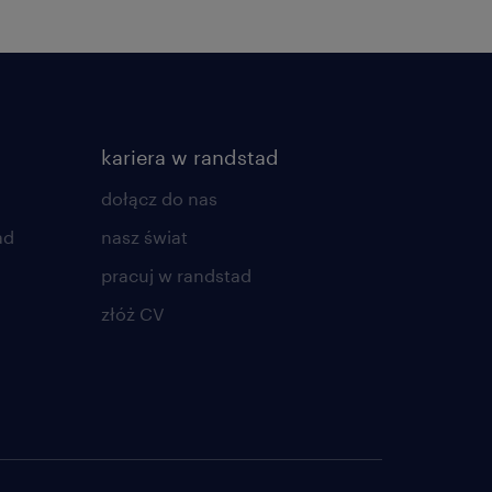
kariera w randstad
dołącz do nas
ad
nasz świat
pracuj w randstad
złóż CV