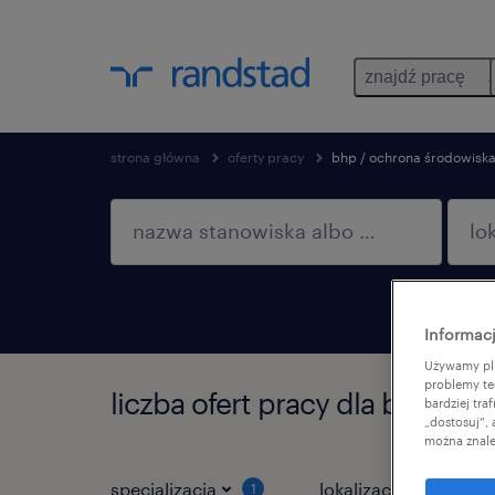
znajdź pracę
strona główna
oferty pracy
bhp / ochrona środowisk
Informacj
Używamy pli
problemy te
liczba ofert pracy dla bhp / o
bardziej tr
„dostosuj”,
można znale
specjalizacja
lokalizacja
ro
1