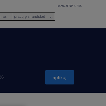
kontakt
EN
PL
UA
RU
 nas
pracuję z randstad
26
aplikuj