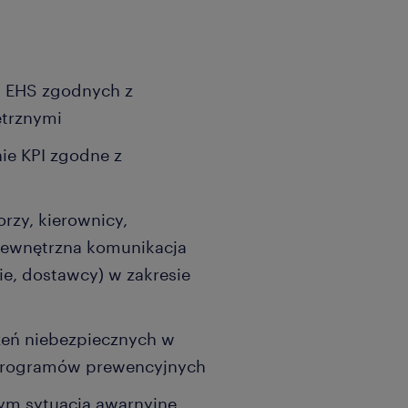
w EHS zgodnych z
trznymi
ie KPI zgodne z
rzy, kierownicy,
 zewnętrzna komunikacja
cie, dostawcy) w zakresie
eń niebezpiecznych w
 programów prewencyjnych
ym sytuacja awarnyjne,