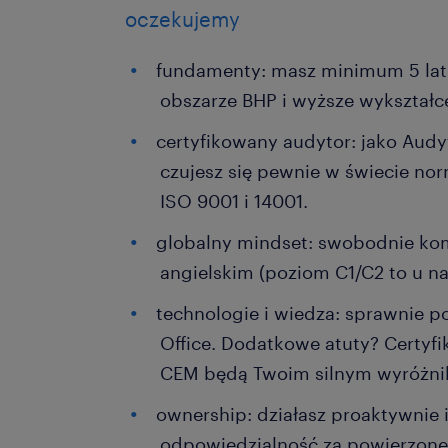
oczekujemy
fundamenty: masz minimum 5 lat
obszarze BHP i wyższe wykształc
certyfikowany audytor: jako Aud
czujesz się pewnie w świecie nor
ISO 9001 i 14001.
globalny mindset: swobodnie kom
angielskim (poziom C1/C2 to u na
technologie i wiedza: sprawnie p
Office. Dodatkowe atuty? Certyf
CEM będą Twoim silnym wyróżni
ownership: działasz proaktywnie i
odpowiedzialność za powierzone