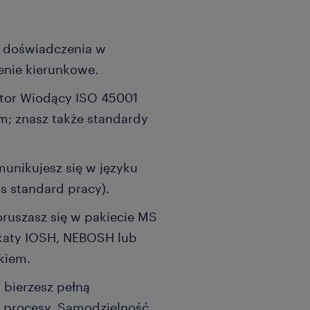
 doświadczenia w
enie kierunkowe.
ytor Wiodący ISO 45001
m; znasz także standardy
unikujesz się w języku
s standard pracy).
oruszasz się w pakiecie MS
ikaty IOSH, NEBOSH lub
kiem.
 bierzesz pełną
 procesy. Samodzielność