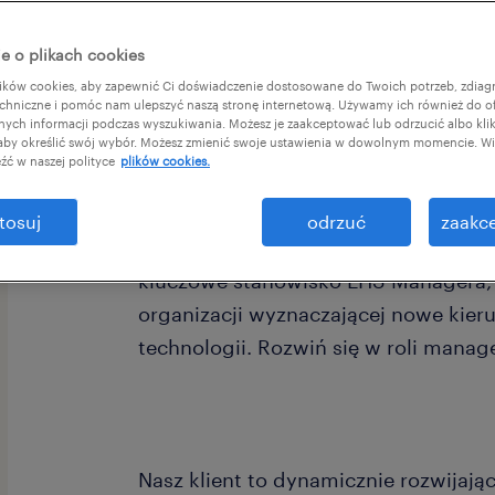
e o plikach cookies
ków cookies, aby zapewnić Ci doświadczenie dostosowane do Twoich potrzeb, zdia
chniczne i pomóc nam ulepszyć naszą stronę internetową. Używamy ich również do o
afnych informacji podczas wyszukiwania. Możesz je zaakceptować lub odrzucić albo kli
 aby określić swój wybór. Możesz zmienić swoje ustawienia w dowolnym momencie. Wię
Czy chcesz kształtować standardy b
źć w naszej polityce
plików cookies.
najnowocześniejszych zakładów prod
tosuj
odrzuć
zaakce
Poszukujemy doświadczonego ekspert
kluczowe stanowisko EHS Managera, 
organizacji wyznaczającej nowe kier
technologii. Rozwiń się w roli manage
Nasz klient to dynamicznie rozwijając