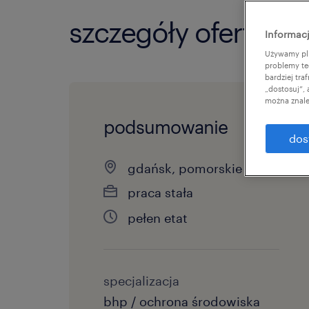
szczegóły oferty
Informacj
Używamy pli
problemy te
bardziej tr
„dostosuj”,
można znale
podsumowanie
dos
gdańsk, pomorskie
praca stała
pełen etat
specjalizacja
bhp / ochrona środowiska