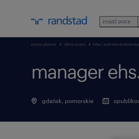
znajdź pracę
strona główna
oferty pracy
bhp / ochrona środowisk
manager ehs
gdańsk
,
pomorskie
opubliko