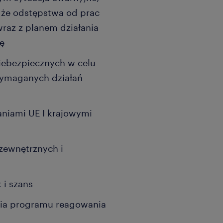
 że odstępstwa od prac
wraz z planem działania
ę
iebezpiecznych w celu
wymaganych działań
niami UE I krajowymi
zewnętrznych i
 i szans
nia programu reagowania