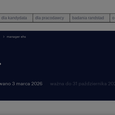
dla kandydata
dla pracodawcy
badania randstad
o
a
manager ehs
.
wano 3 marca 2026
ważna do 31 października 20