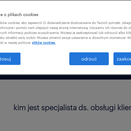
nienie można znaleźć w
e o plikach cookies
j wielkości firmach, a
ków cookies, aby zapewnić Ci doświadczenie dostosowane do Twoich potrzeb, zdia
chniczne i pomóc nam ulepszyć naszą stronę internetową. Używamy ich również do o
afnych informacji podczas wyszukiwania. Możesz je zaakceptować lub odrzucić albo kli
 aby określić swój wybór. Możesz zmienić swoje ustawienia w dowolnym momencie. Wię
źć w naszej polityce
plików cookies.
tosuj
odrzuć
zaakce
kim jest specjalista ds. obsługi kl