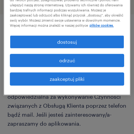
ulepszyć naszą stronę internetową. Używamy ich również do oferowania
bardziej trafnych informacji podczas wyszukiwania. Możesz je
zaakceptować lub odrzucić albo kliknąć przycisk „dostosuj”, aby określić
swój wybór. Możesz zmienić swoje ustawienia w dowolnym momencie.
Więcej informacji można znaleźć w naszej polityce
plików cookies.
szczegóły oferty
dostosuj
Chcesz rozpocząć swoją przygodę w
odrzuć
obsłudze Klienta i poszerzyć swoje
doświadczenie zawodowe? Dla naszego
Klienta- lidera branży technologicznej i BPO
zaakceptuj pliki
poszukujemy osoby, która będzie
odpowiedzialna za wykonywanie Czynności
związanych z Obsługą Klienta poprzez telefon
bądź mail. Jeśli jesteś zainteresowany/a-
zapraszamy do aplikowania.