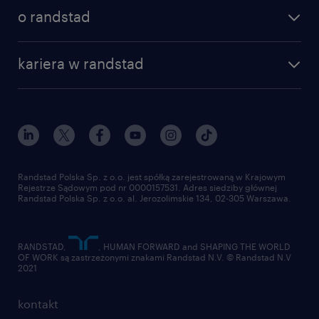
poznaj nasze usługi
nasze biura
o randstad
dlaczego randstad
złóż CV
nasza historia
centrum wiedzy
praca w amazon
kariera w randstad
Instytut Badawczy Randstad
blog randstad
работа в Польше
dołącz do nas
randstad award
kontakt
nasz świat
dla mediów
pracuj w randstad
dla dostawców
złóż CV
Randstad Polska Sp. z o.o. jest spółką zarejestrowaną w Krajowym
Rejestrze Sądowym pod nr 0000157531. Adres siedziby głównej
Randstad Polska Sp. z o.o. al. Jerozolimskie 134, 02-305 Warszawa.
RANDSTAD,
, HUMAN FORWARD and SHAPING THE WORLD
OF WORK są zastrzeżonymi znakami Randstad N.V. © Randstad N.V
2021
kontakt