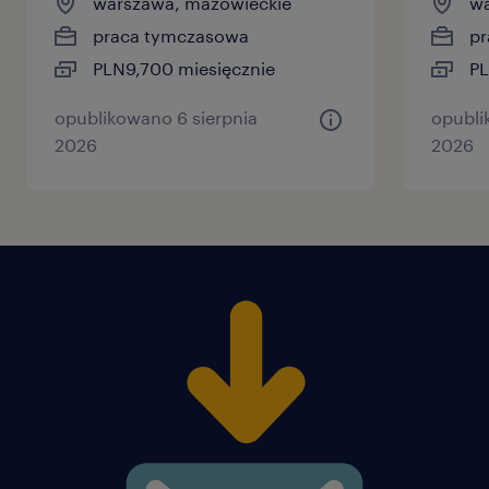
warszawa, mazowieckie
wa
praca tymczasowa
pr
PLN9,700 miesięcznie
PL
opublikowano 6 sierpnia
opubli
2026
2026