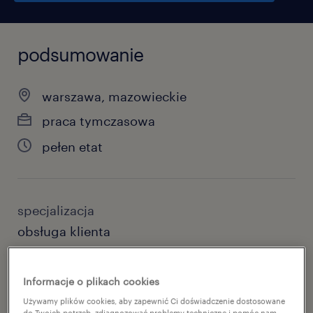
podsumowanie
warszawa, mazowieckie
praca tymczasowa
pełen etat
specjalizacja
obsługa klienta
reference number
Informacje o plikach cookies
46954884
Używamy plików cookies, aby zapewnić Ci doświadczenie dostosowane
do Twoich potrzeb, zdiagnozować problemy techniczne i pomóc nam