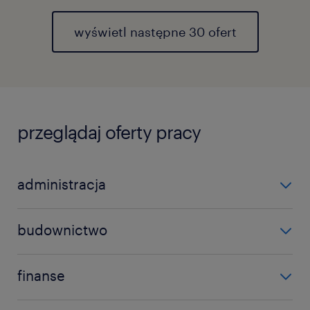
wyświetl następne 30 ofert
przeglądaj oferty pracy
administracja
asystent
budownictwo
wsparcie administracyjne
elektromonter
wszystkie oferty pracy w administracji
finanse
elektryk
kontroler finansowy