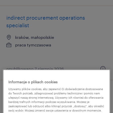
indirect procurement operations
specialist
kraków, małopolskie
praca tymczasowa
opublikowano 7 sierpnia 2026
Informacje o plikach cookies
Używamy plików cookies, aby zapewnić Ci doświadczenie dostosowane
monter / monterka ds. montażu
do Twoich potrzeb, zdiagnozować problemy techniczne i pomóc nam
ulepszyć naszą stronę internetową. Używamy ich również do oferowania
mechanicznego
bardziej trafnych informacji podczas wyszukiwania. Możesz je
zaakceptować lub odrzucić albo kliknąć przycisk „dostosuj”, aby określić
swój wybór. Możesz zmienić swoje ustawienia w dowolnym momencie.
bydgoszcz, kujawsko-pomorskie