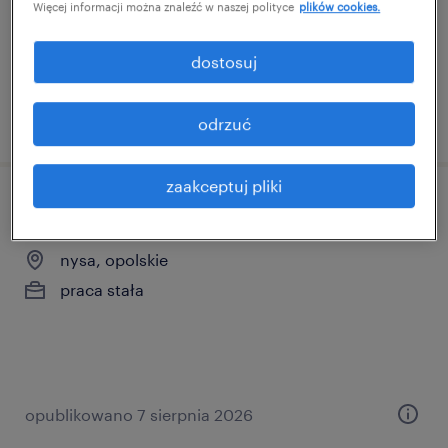
Więcej informacji można znaleźć w naszej polityce
plików cookies.
praca stała
dostosuj
opublikowano 7 sierpnia 2026
odrzuć
zaakceptuj pliki
magazynier / operator wózka widłowego
nysa, opolskie
praca stała
opublikowano 7 sierpnia 2026