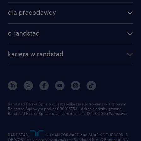
znajdź pracę
dla pracodawcy
specjalizacje
poznaj nasze usługi
nasze biura
o randstad
dlaczego randstad
złóż CV
nasza historia
centrum wiedzy
praca w amazon
kariera w randstad
Instytut Badawczy Randstad
blog randstad
работа в Польше
dołącz do nas
randstad award
kontakt
nasz świat
dla mediów
pracuj w randstad
dla dostawców
złóż CV
Randstad Polska Sp. z o.o. jest spółką zarejestrowaną w Krajowym
Rejestrze Sądowym pod nr 0000157531. Adres siedziby głównej
Randstad Polska Sp. z o.o. al. Jerozolimskie 134, 02-305 Warszawa.
RANDSTAD,
, HUMAN FORWARD and SHAPING THE WORLD
OF WORK są zastrzeżonymi znakami Randstad N.V. © Randstad N.V