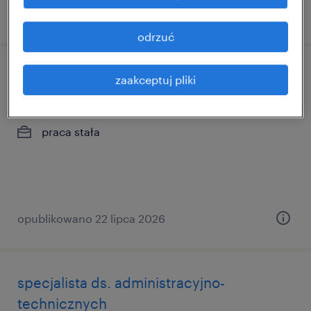
opublikowano 23 lipca 2026
odrzuć
główna/y księgowa/y
zaakceptuj pliki
szczecin, zachodniopomorskie
praca stała
opublikowano 22 lipca 2026
specjalista ds. administracyjno-
technicznych