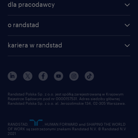
dla pracodawcy
specjalizacje
poznaj nasze usługi
nasze biura
o randstad
dlaczego randstad
złóż CV
nasza historia
centrum wiedzy
praca w amazon
kariera w randstad
Instytut Badawczy Randstad
blog randstad
работа в Польше
dołącz do nas
randstad award
kontakt
nasz świat
dla mediów
pracuj w randstad
dla dostawców
złóż CV
Randstad Polska Sp. z o.o. jest spółką zarejestrowaną w Krajowym
Rejestrze Sądowym pod nr 0000157531. Adres siedziby głównej
Randstad Polska Sp. z o.o. al. Jerozolimskie 134, 02-305 Warszawa.
RANDSTAD,
, HUMAN FORWARD and SHAPING THE WORLD
OF WORK są zastrzeżonymi znakami Randstad N.V. © Randstad N.V
2021