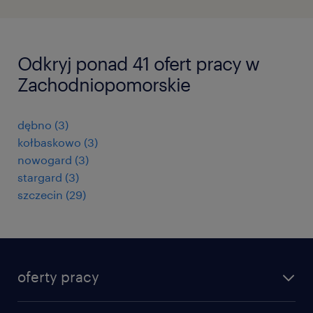
Odkryj ponad 41 ofert pracy w
Zachodniopomorskie
dębno
(
3
)
kołbaskowo
(
3
)
nowogard
(
3
)
stargard
(
3
)
szczecin
(
29
)
oferty pracy
znajdź pracę