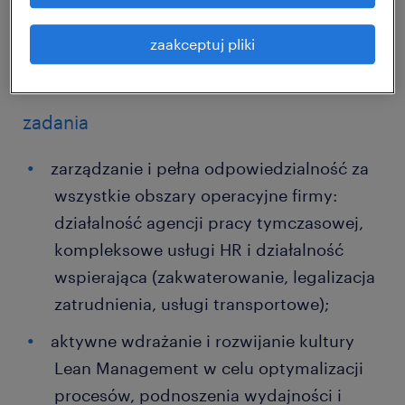
optymalizacji procesów HR, podnoszeniu
wydajności i wdrażaniu usprawnień -
zaakceptuj pliki
szukamy właśnie Ciebie!
zadania
zarządzanie i pełna odpowiedzialność za
wszystkie obszary operacyjne firmy:
działalność agencji pracy tymczasowej,
kompleksowe usługi HR i działalność
wspierająca (zakwaterowanie, legalizacja
zatrudnienia, usługi transportowe);
aktywne wdrażanie i rozwijanie kultury
Lean Management w celu optymalizacji
procesów, podnoszenia wydajności i