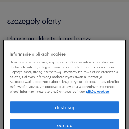
szczegóły oferty
Dla naszego klienta, lidera branży
przetwórstwa rybnego, poszukujemy osoby
Informacje o plikach cookies
na stanowisko Dyrektorki Operacyjnej /
Używamy plików cookies, aby zapewnić Ci doświadczenie dostosowane
Dyrektora Operacyjnego spółki powiązanej o
do Twoich potrzeb, zdiagnozować problemy techniczne i pomóc nam
profilu agencji pracy tymczasowej.
ulepszyć naszą stronę internetową. Używamy ich również do oferowania
bardziej trafnych informacji podczas wyszukiwania. Możesz je
zaakceptować lub odrzucić albo kliknąć przycisk „dostosuj”, aby określić
swój wybór. Możesz zmienić swoje ustawienia w dowolnym momencie.
Więcej informacji można znaleźć w naszej polityce
plików cookies.
Jeśli masz doświadczenie w zarządzaniu
dostosuj
agencją pracy tymczasowej, podmiotem
handlowym lub usługowym oraz
odrzuć