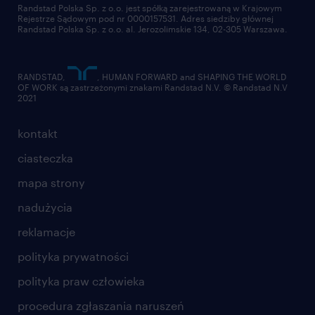
złóż CV
Randstad Polska Sp. z o.o. jest spółką zarejestrowaną w Krajowym
Rejestrze Sądowym pod nr 0000157531. Adres siedziby głównej
Randstad Polska Sp. z o.o. al. Jerozolimskie 134, 02-305 Warszawa.
RANDSTAD,
, HUMAN FORWARD and SHAPING THE WORLD
OF WORK są zastrzeżonymi znakami Randstad N.V. © Randstad N.V
2021
kontakt
ciasteczka
mapa strony
nadużycia
reklamacje
polityka prywatności
polityka praw człowieka
procedura zgłaszania naruszeń