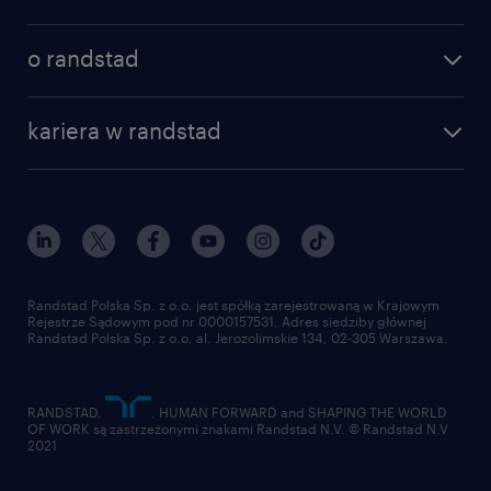
specjalizacje
poznaj nasze usługi
nasze biura
o randstad
dlaczego randstad
złóż CV
nasza historia
centrum wiedzy
praca w amazon
kariera w randstad
Instytut Badawczy Randstad
blog randstad
работа в Польше
dołącz do nas
randstad award
kontakt
nasz świat
dla mediów
pracuj w randstad
dla dostawców
złóż CV
Randstad Polska Sp. z o.o. jest spółką zarejestrowaną w Krajowym
Rejestrze Sądowym pod nr 0000157531. Adres siedziby głównej
Randstad Polska Sp. z o.o. al. Jerozolimskie 134, 02-305 Warszawa.
RANDSTAD,
, HUMAN FORWARD and SHAPING THE WORLD
OF WORK są zastrzeżonymi znakami Randstad N.V. © Randstad N.V
2021