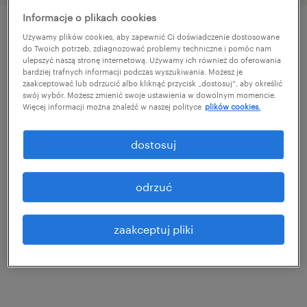
Informacje o plikach cookies
Używamy plików cookies, aby zapewnić Ci doświadczenie dostosowane
szczegóły oferty
do Twoich potrzeb, zdiagnozować problemy techniczne i pomóc nam
ulepszyć naszą stronę internetową. Używamy ich również do oferowania
bardziej trafnych informacji podczas wyszukiwania. Możesz je
zaakceptować lub odrzucić albo kliknąć przycisk „dostosuj”, aby określić
Lokalizacja - Koszalin
swój wybór. Możesz zmienić swoje ustawienia w dowolnym momencie.
Więcej informacji można znaleźć w naszej polityce
plików cookies.
Poszukujemy osoby na stanowisko
dostosuj
Operatora/Operatorki CNC do pracy w
Koszalinie. Kluczowym wymaganiem jest
odrzuć
umiejętność czytania rysunku technicznego.
Jeśli dbasz o jakość i szukasz stabilnego
zaakceptuj pliki
zatrudnienia – aplikuj.