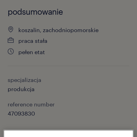
podsumowanie
koszalin, zachodniopomorskie
praca stała
pełen etat
specjalizacja
produkcja
reference number
47093830