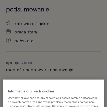
podsumowanie
katowice, śląskie
praca stała
pełen etat
specjalizacja
montaż / naprawy / konserwacja
reference number
46926815
Informacje o plikach cookies
Używamy plików cookies, aby zapewnić Ci doświadczenie dostosowane
do Twoich potrzeb, zdiagnozować problemy techniczne i pomóc nam
ulepszyć naszą stronę internetową. Używamy ich również do oferowania