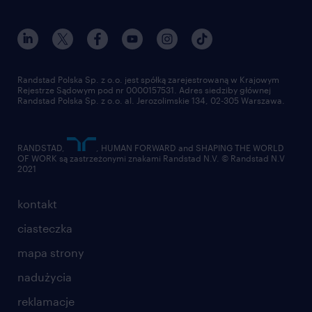
dołącz do nas
randstad award
kontakt
nasz świat
dla mediów
pracuj w randstad
dla dostawców
złóż CV
Randstad Polska Sp. z o.o. jest spółką zarejestrowaną w Krajowym
Rejestrze Sądowym pod nr 0000157531. Adres siedziby głównej
Randstad Polska Sp. z o.o. al. Jerozolimskie 134, 02-305 Warszawa.
RANDSTAD,
, HUMAN FORWARD and SHAPING THE WORLD
OF WORK są zastrzeżonymi znakami Randstad N.V. © Randstad N.V
2021
kontakt
ciasteczka
mapa strony
nadużycia
reklamacje