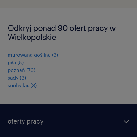
Odkryj ponad 90 ofert pracy w
Wielkopolskie
murowana goślina
(
3
)
piła
(
5
)
poznań
(
76
)
sady
(
3
)
suchy las
(
3
)
oferty pracy
znajdź pracę