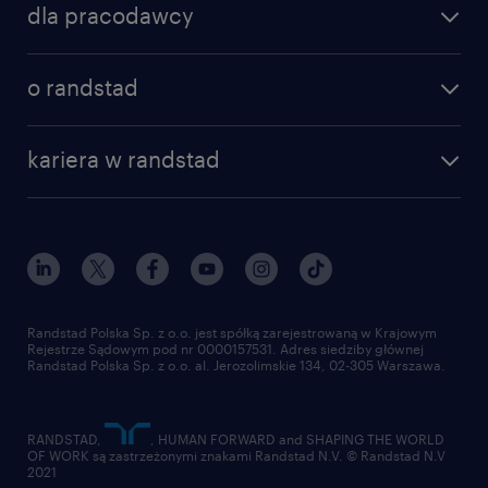
dla pracodawcy
specjalizacje
poznaj nasze usługi
nasze biura
o randstad
dlaczego randstad
złóż CV
nasza historia
centrum wiedzy
praca w amazon
kariera w randstad
Instytut Badawczy Randstad
blog randstad
работа в Польше
dołącz do nas
randstad award
kontakt
nasz świat
dla mediów
pracuj w randstad
dla dostawców
złóż CV
Randstad Polska Sp. z o.o. jest spółką zarejestrowaną w Krajowym
Rejestrze Sądowym pod nr 0000157531. Adres siedziby głównej
Randstad Polska Sp. z o.o. al. Jerozolimskie 134, 02-305 Warszawa.
RANDSTAD,
, HUMAN FORWARD and SHAPING THE WORLD
OF WORK są zastrzeżonymi znakami Randstad N.V. © Randstad N.V
2021