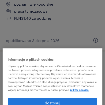
poznań, wielkopolskie
praca tymczasowa
PLN31.40 za godzinę
opublikowano 3 sierpnia 2026
Informacje o plikach cookies
osoba do wsparcia operacji
Używamy plików cookies, aby zapewnić Ci doświadczenie dostosowane
magazynowych (k/m)
do Twoich potrzeb, zdiagnozować problemy techniczne i pomóc nam
ulepszyć naszą stronę internetową. Używamy ich również do oferowania
bardziej trafnych informacji podczas wyszukiwania. Możesz je
łódź, wielkopolskie
zaakceptować lub odrzucić albo kliknąć przycisk „dostosuj”, aby określić
swój wybór. Możesz zmienić swoje ustawienia w dowolnym momencie.
praca tymczasowa
Więcej informacji można znaleźć w naszej polityce
plików cookies.
PLN30 miesięcznie
dostosuj