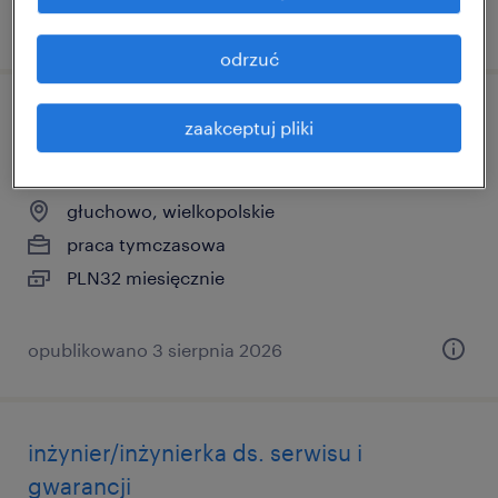
opublikowano 3 sierpnia 2026
odrzuć
osoba do wsparcia operacji
zaakceptuj pliki
magazynowych (k/m)
głuchowo, wielkopolskie
praca tymczasowa
PLN32 miesięcznie
opublikowano 3 sierpnia 2026
inżynier/inżynierka ds. serwisu i
gwarancji