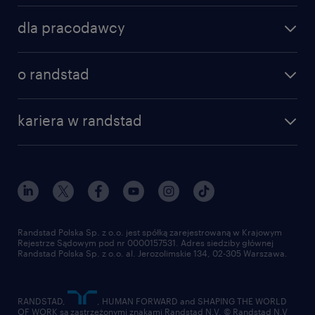
znajdź pracę
dla pracodawcy
specjalizacje
poznaj nasze usługi
nasze biura
o randstad
dlaczego randstad
złóż CV
nasza historia
centrum wiedzy
praca w amazon
kariera w randstad
Instytut Badawczy Randstad
blog randstad
работа в Польше
dołącz do nas
randstad award
kontakt
nasz świat
dla mediów
pracuj w randstad
dla dostawców
złóż CV
Randstad Polska Sp. z o.o. jest spółką zarejestrowaną w Krajowym
Rejestrze Sądowym pod nr 0000157531. Adres siedziby głównej
Randstad Polska Sp. z o.o. al. Jerozolimskie 134, 02-305 Warszawa.
RANDSTAD,
, HUMAN FORWARD and SHAPING THE WORLD
OF WORK są zastrzeżonymi znakami Randstad N.V. © Randstad N.V