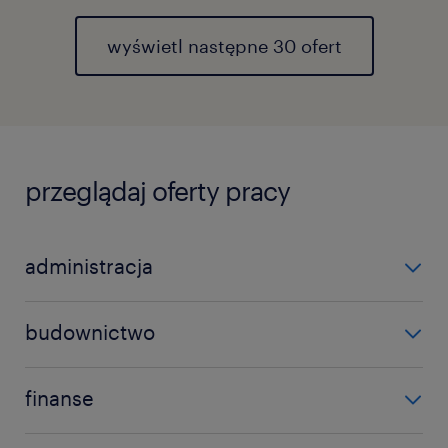
wyświetl następne 30 ofert
przeglądaj oferty pracy
administracja
asystent
budownictwo
wsparcie administracyjne
elektromonter
wszystkie oferty pracy w administracji
finanse
elektryk
kontroler finansowy