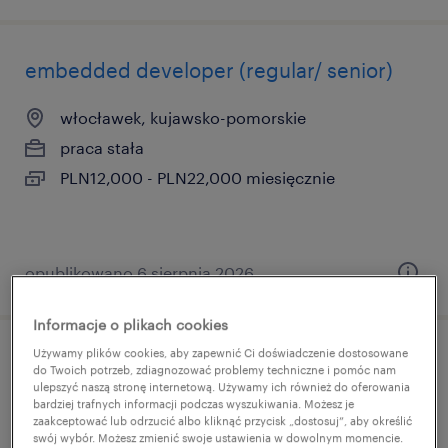
embedded developer (regular/ senior)
włocławek, kujawsko-pomorskie
praca stała
PLN12,000 - PLN22,000 miesięcznie
opublikowano 6 sierpnia 2026
Informacje o plikach cookies
Używamy plików cookies, aby zapewnić Ci doświadczenie dostosowane
sprzedawca / doradca klienta (m/k)
do Twoich potrzeb, zdiagnozować problemy techniczne i pomóc nam
ulepszyć naszą stronę internetową. Używamy ich również do oferowania
bardziej trafnych informacji podczas wyszukiwania. Możesz je
poznań, wielkopolskie
zaakceptować lub odrzucić albo kliknąć przycisk „dostosuj”, aby określić
swój wybór. Możesz zmienić swoje ustawienia w dowolnym momencie.
praca stała