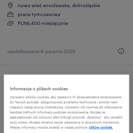
nowa wieś wrocławska, dolnośląskie
praca tymczasowa
PLN6,400 miesięcznie
opublikowano 6 sierpnia 2026
operator prasy krawędziowej cnc
Informacje o plikach cookies
lwówek śląski, dolnośląskie
Używamy plików cookies, aby zapewnić Ci doświadczenie dostosowane
praca tymczasowa
do Twoich potrzeb, zdiagnozować problemy techniczne i pomóc nam
ulepszyć naszą stronę internetową. Używamy ich również do oferowania
PLN5,000 miesięcznie
bardziej trafnych informacji podczas wyszukiwania. Możesz je
zaakceptować lub odrzucić albo kliknąć przycisk „dostosuj”, aby określić
swój wybór. Możesz zmienić swoje ustawienia w dowolnym momencie.
Więcej informacji można znaleźć w naszej polityce
plików cookies.