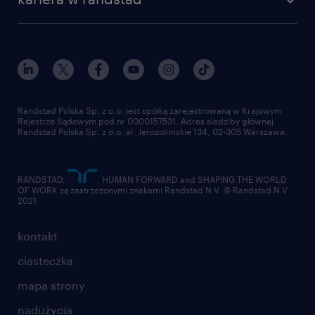
Instytut Badawczy Randstad
blog randstad
работа в Польше
dołącz do nas
randstad award
kontakt
nasz świat
dla mediów
pracuj w randstad
dla dostawców
złóż CV
Randstad Polska Sp. z o.o. jest spółką zarejestrowaną w Krajowym
Rejestrze Sądowym pod nr 0000157531. Adres siedziby głównej
Randstad Polska Sp. z o.o. al. Jerozolimskie 134, 02-305 Warszawa.
RANDSTAD,
, HUMAN FORWARD and SHAPING THE WORLD
OF WORK są zastrzeżonymi znakami Randstad N.V. © Randstad N.V
2021
kontakt
ciasteczka
mapa strony
nadużycia