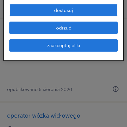
opublikowano 6 sierpnia 2026
dostosuj
odrzuć
operator wózka widłowego
lubań, dolnośląskie
zaakceptuj pliki
praca tymczasowa
opublikowano 5 sierpnia 2026
operator wózka widłowego