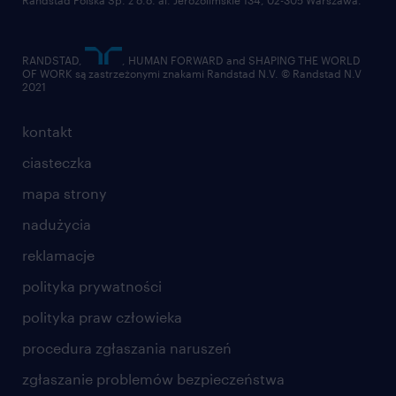
Randstad Polska Sp. z o.o. al. Jerozolimskie 134, 02-305 Warszawa.
RANDSTAD,
, HUMAN FORWARD and SHAPING THE WORLD
OF WORK są zastrzeżonymi znakami Randstad N.V. © Randstad N.V
2021
kontakt
ciasteczka
mapa strony
nadużycia
reklamacje
polityka prywatności
polityka praw człowieka
procedura zgłaszania naruszeń
zgłaszanie problemów bezpieczeństwa