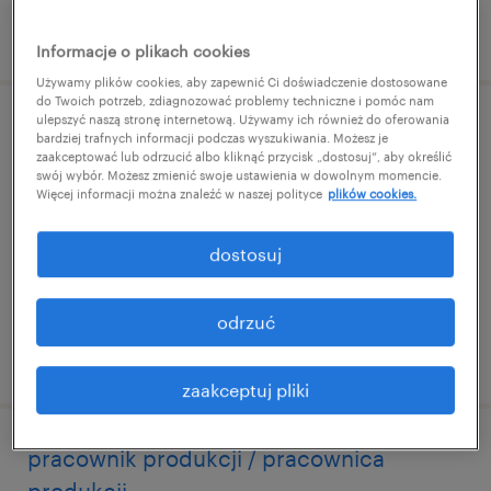
opublikowano 8 stycznia 2026
Informacje o plikach cookies
Używamy plików cookies, aby zapewnić Ci doświadczenie dostosowane
do Twoich potrzeb, zdiagnozować problemy techniczne i pomóc nam
ulepszyć naszą stronę internetową. Używamy ich również do oferowania
operator maszyn / operatorka maszyn
bardziej trafnych informacji podczas wyszukiwania. Możesz je
zaakceptować lub odrzucić albo kliknąć przycisk „dostosuj”, aby określić
swój wybór. Możesz zmienić swoje ustawienia w dowolnym momencie.
bolesławiec, dolnośląskie
Więcej informacji można znaleźć w naszej polityce
plików cookies.
praca tymczasowa
PLN5,110 miesięcznie
dostosuj
odrzuć
opublikowano 30 kwietnia 2026
zaakceptuj pliki
pracownik produkcji / pracownica