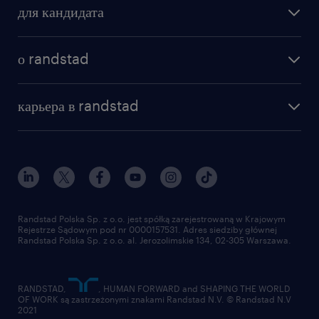
для кандидата
о randstad
карьера в randstad
Randstad Polska Sp. z o.o. jest spółką zarejestrowaną w Krajowym
Rejestrze Sądowym pod nr 0000157531. Adres siedziby głównej
Randstad Polska Sp. z o.o. al. Jerozolimskie 134, 02-305 Warszawa.
RANDSTAD,
, HUMAN FORWARD and SHAPING THE WORLD
OF WORK są zastrzeżonymi znakami Randstad N.V. © Randstad N.V
2021