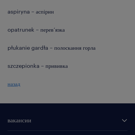
aspiryna – аспірин
opatrunek – перев’язка
płukanie gardła – полоскання горла
szczepionka – прививка
назад
вакансии