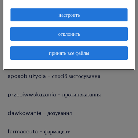
przepis od lekarza – рецепт лікаря
настроить
maska medyczna, maska chirurgiczna –
отклонить
медична маска
принять все файлы
środek dezynfekujący – дезінфікуючий засіб
sposób użycia – спосіб застосування
przeciwwskazania – протипоказання
dawkowanie – дозування
farmaceuta – фармацевт