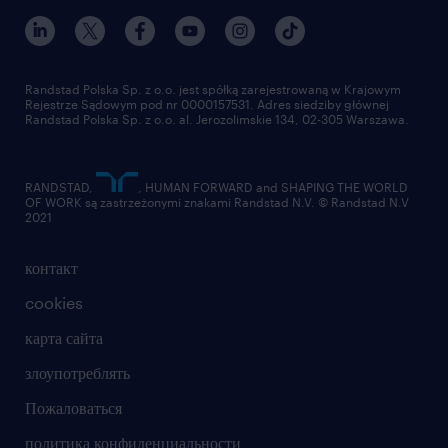
Randstad Polska Sp. z o.o. jest spółką zarejestrowaną w Krajowym
Rejestrze Sądowym pod nr 0000157531. Adres siedziby głównej
Randstad Polska Sp. z o.o. al. Jerozolimskie 134, 02-305 Warszawa.
RANDSTAD,
, HUMAN FORWARD and SHAPING THE WORLD
OF WORK są zastrzeżonymi znakami Randstad N.V. © Randstad N.V
2021
контакт
cookies
карта сайта
злоупотреблять
Пожаловаться
политика конфиденциальности