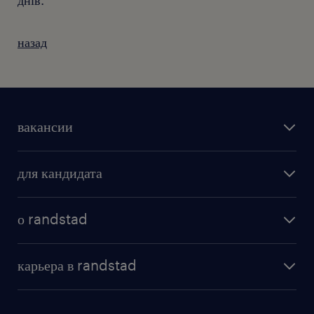
днів.
назад
вакансии
для кандидата
о randstad
карьера в randstad