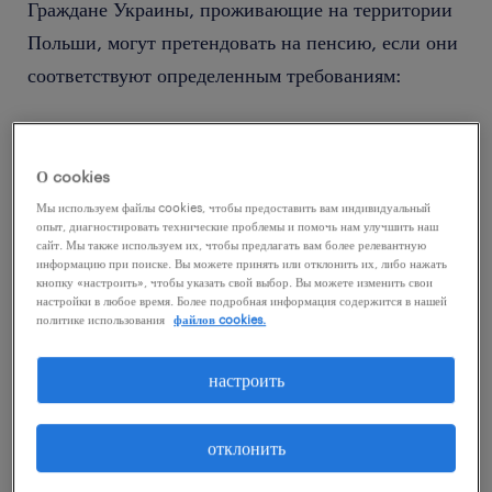
Граждане Украины, проживающие на территории
Польши, могут претендовать на пенсию, если они
соответствуют определенным требованиям:
официальный трудовой стаж и выплата
пенсионных взносов в Польше и в Украине;
О cookies
можно работать по трудовому договору или
Мы используем файлы cookies, чтобы предоставить вам индивидуальный
опыт, диагностировать технические проблемы и помочь нам улучшить наш
по договору-поручению (umowa zlecenia),
сайт. Мы также используем их, чтобы предлагать вам более релевантную
информацию при поиске. Вы можете принять или отклонить их, либо нажать
либо вести предпринимательскую
кнопку «настроить», чтобы указать свой выбор. Вы можете изменить свои
настройки в любое время. Более подробная информация содержится в нашей
деятельность;
политике использования
файлов cookies.
пенсионный возраст в 60 лет для женщин и
настроить
65 для мужчин;
соответствующий минимальный трудовой
отклонить
стаж: 20 лет для женщин и 25 лет для