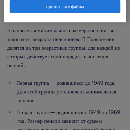
мужчин;
принять все файлы
постоянное проживание в Польше.
Что касается минимального размера пенсии, все
зависит от возраста пенсионера. В Польше они
делятся на три возрастные группы, для каждой из
которых действует свой порядок начисления
пенсий.
Первая группа — родившиеся до 1949 года.
Для этой группы установлена минимальная
пенсия.
Вторая группа — родившиеся с 1949 по 1969
год. Размер пенсии зависит от суммы
уплаченных взносов в Пенсионный фонд и