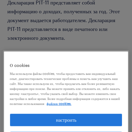
Декларация PIT-11 представляет собой
информацию о доходах, полученных за год. Этот
документ выдается работодателем. Декларация
PIT-11 представляется в виде печатного или
электронного документа.
Для работника PIT-11 — это документ,
подтверждающий его заработок, который он
О cookies
получил от компании в течение года, независимо
Мы используем файлы cookies, чтобы предоставить вам индивидуальный
опыт, диагностировать технические проблемы и помочь нам улучшить наш
от типа договора. В форме также содержится
сайт. Мы также используем их, чтобы предлагать вам более релевантную
информацию при поиске. Вы можете принять или отклонить их, либо нажать
информация об уплаченных налогах и сумме
кнопку «настроить», чтобы указать свой выбор. Вы можете изменить свои
взносов в Фонд социального страхования (ZUS).
настройки в любое время. Более подробная информация содержится в нашей
политике использования
файлов cookies.
Работодатель не позднее последнего дня января
настроить
обязан отправить декларацию PIT-11 в налоговую