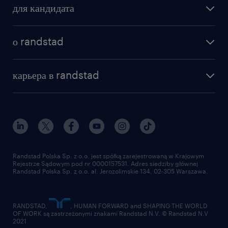
для кандидата
о randstad
карьера в randstad
Randstad Polska Sp. z o.o. jest spółką zarejestrowaną w Krajowym
Rejestrze Sądowym pod nr 0000157531. Adres siedziby głównej
Randstad Polska Sp. z o.o. al. Jerozolimskie 134, 02-305 Warszawa.
RANDSTAD,
, HUMAN FORWARD and SHAPING THE WORLD
OF WORK są zastrzeżonymi znakami Randstad N.V. © Randstad N.V
2021