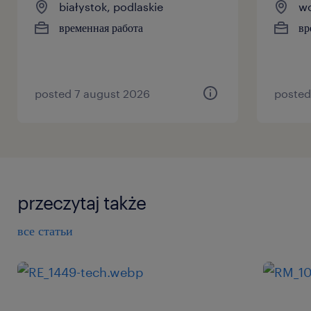
białystok, podlaskie
wo
временная работа
вр
posted 7 august 2026
posted
przeczytaj także
все статьи