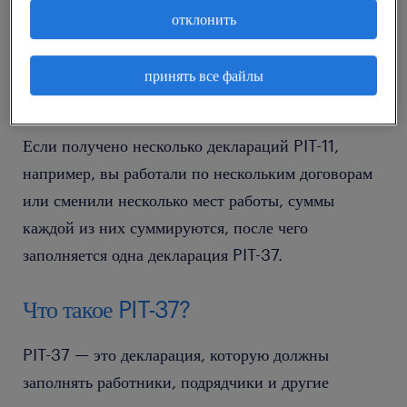
инспекцию, а до конца февраля передать ее
отклонить
налогоплательщику, то есть, нанятому работнику.
На основании полученной PIT-11 работник
принять все файлы
заполняет декларацию PIT-37.
Если получено несколько деклараций PIT-11,
например, вы работали по нескольким договорам
или сменили несколько мест работы, суммы
каждой из них суммируются, после чего
заполняется одна декларация PIT-37.
Что такое PIT-37?
PIT-37 — это декларация, которую должны
заполнять работники, подрядчики и другие