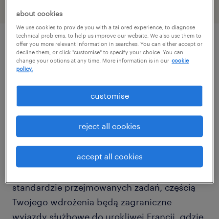
about cookies
We use cookies to provide you with a tailored experience, to diagnose
technical problems, to help us improve our website. We also use them to
offer you more relevant information in searches. You can either accept or
описание должности
decline them, or click "customise" to specify your choice. You can
change your options at any time. More information is in our
cookie
policy.
Budujemy od podstaw nowoczesne Centrum
customise
Usług Wspólnych (GBS) dla światowego
lidera z sektora technologiczno-
reject all cookies
inżynieryjnego. To unikalny projekt typu
Greenfield, który daje Ci realny wpływ na
accept all cookies
kształtowanie procesów finansowych.
Ponieważ zależy nam na najwyższym
standardzie przejmowanych zadań, częścią
Twojego wdrożenia będą zagraniczne
wyjazdy służbowe do urokliwej Francji, gdzie