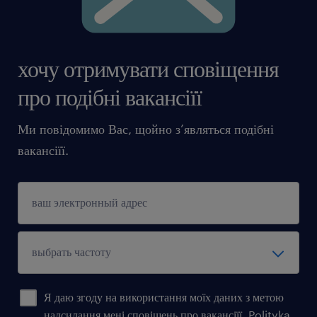
хочу отримувати сповіщення
про подібні вакансіїї
Ми повідомимо Вас, щойно з’являться подібні
вакансіїї.
Я даю згоду на використання моїх даних з метою
надсилання мені сповіщень про вакансіїї.
Polityka