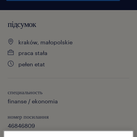
підсумок
kraków, małopolskie
praca stała
pełen etat
специальность
finanse / ekonomia
номер посилання
46846809