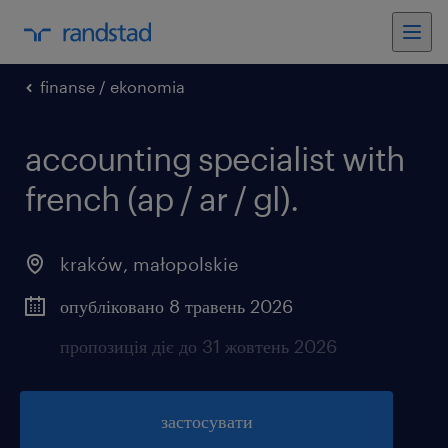
finanse / ekonomia
accounting specialist with
french (ap / ar / gl).
kraków
,
małopolskie
опубліковано 8 травень 2026
пропозиція діє до 31 жовтень 2026
застосувати