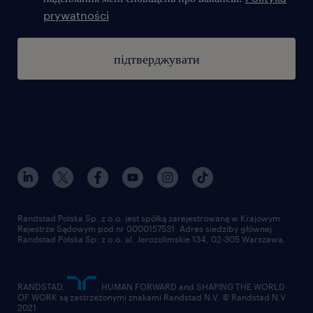
prywatności
підтверджувати
Randstad Polska Sp. z o.o. jest spółką zarejestrowaną w Krajowym
Rejestrze Sądowym pod nr 0000157531. Adres siedziby głównej
Randstad Polska Sp. z o.o. al. Jerozolimskie 134, 02-305 Warszawa.
RANDSTAD,
, HUMAN FORWARD and SHAPING THE WORLD
OF WORK są zastrzeżonymi znakami Randstad N.V. © Randstad N.V
2021