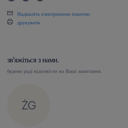
Надішліть електронною поштою
друкувати
зв'яжіться з нами.
будемо раді відповісти на Ваші запитання.
ŻG