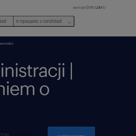
контакт
EN
PL
UA
RU
tad
я працюю з randstad
rawności
nistracji |
niem o
2026
застосувати