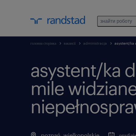
знайти роботу
головна сторінка
вакансії
administracja
asystent/ka 
asystent/ka ds
mile widzian
niepełnospra
poznań
,
wielkopolskie
опублі