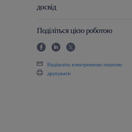
досвід
0-6 miesięcy
Поділіться цією роботою
Надішліть електронною поштою
друкувати