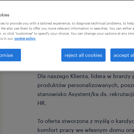
okies
es to provide you with a tailored experience, to diagnose technical problems, to hel
 We also use them to offer you more relevant information in searches. You can either 
, or click "customise" to specify your choice. You can change your options at any tim
is in our
cookie policy.
omise
reject all cookies
accept al
Dla naszego Klienta, lidera w branży
produktów personalizowanych, posz
stanowisko Asystent/ka ds. rekrutacji
HR.
To oferta stworzona z myślą o kandyd
komfort pracy we własnym domu oraz