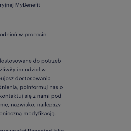
ryjnej MyBenefit
godnień w procesie
 dostosowane do potrzeb
liwiły im udział w
zebujesz dostosowania
dnienia, poinformuj nas o
kontaktuj się z nami pod
mię, nazwisko, najlepszy
konieczną modyfikację.
sprawności Randstad jako