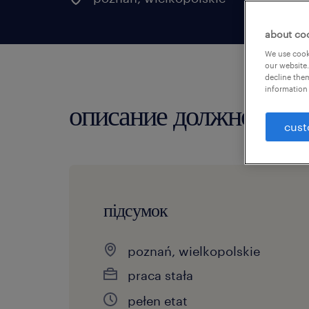
about co
We use cooki
our website.
decline them
information 
описание должности
cust
підсумок
poznań, wielkopolskie
praca stała
pełen etat