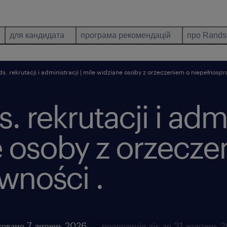
для кандидата
програма рекомендацій
про Rands
ds. rekrutacji i administracji | mile widziane osoby z orzeczeniem o niepełnosp
. rekrutacji i admi
e osoby z orzecze
wności .
ковано 7 липень 2026
пропозиція діє до 31 жовтень 