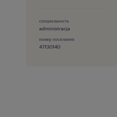
специальность
administracja
номер посилання
47130140