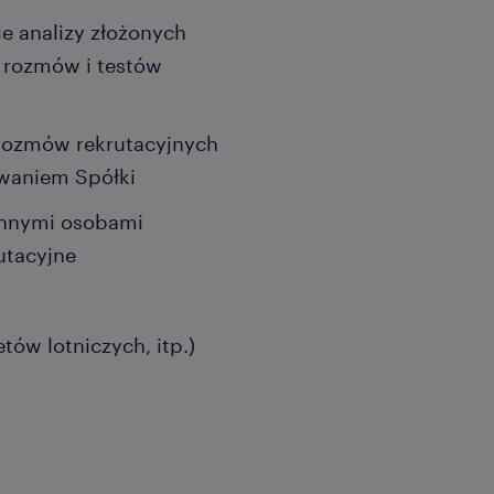
e analizy złożonych
 rozmów i testów
 rozmów rekrutacyjnych
waniem Spółki
innymi osobami
utacyjne
tów lotniczych, itp.)