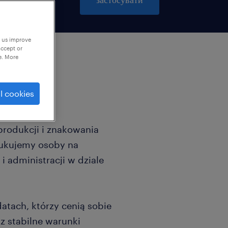
p us improve
accept or
e. More
l cookies
 produkcji i znakowania
ukujemy osoby na
 i administracji w dziale
atach, którzy cenią sobie
 stabilne warunki