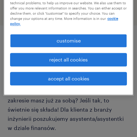
technical problems, to help us improve our website. We also use them to
offer you more relevant information in searches. You can either accept or
decline them, or click "customise" to specify your choice. You can
change your options at any time. More information is in our
cookie
policy.
customise
описание должности
reject all cookies
Jesteś studentem bądź absolwentem studiów
związanych z finansami lub ekonomią?
accept all cookies
Poszukujesz swojej pierwszej pracy w
zawodzie? A może staż/praktyki w tym
zakresie masz już za sobą? Jeśli tak, to
świetnie się składa! Dla klienta z branży
inżynierii poszukujemy asystenta/asystentki
w dziale finansów.