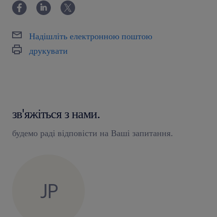
Надішліть електронною поштою
друкувати
зв'яжіться з нами.
будемо раді відповісти на Ваші запитання.
JP