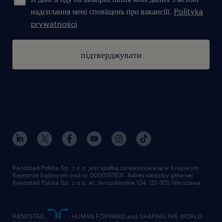
надсилання мені сповіщень про вакансіїї.
Polityka
prywatności
підтверджувати
Randstad Polska Sp. z o.o. jest spółką zarejestrowaną w Krajowym
Rejestrze Sądowym pod nr 0000157531. Adres siedziby głównej
Randstad Polska Sp. z o.o. al. Jerozolimskie 134, 02-305 Warszawa.
RANDSTAD,
, HUMAN FORWARD and SHAPING THE WORLD