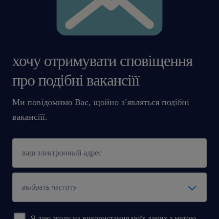
хочу отримувати сповіщення
про подібні вакансіїї
Ми повідомимо Вас, щойно з’являться подібні
вакансіїї.
Я даю згоду на використання моїх даних з метою