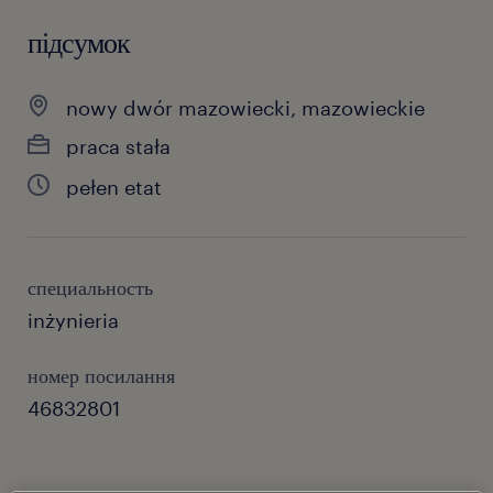
підсумок
nowy dwór mazowiecki, mazowieckie
praca stała
pełen etat
специальность
inżynieria
номер посилання
46832801