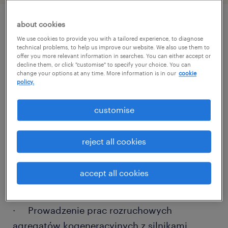
about cookies
описание должности
We use cookies to provide you with a tailored experience, to diagnose
technical problems, to help us improve our website. We also use them to
offer you more relevant information in searches. You can either accept or
decline them, or click "customise" to specify your choice. You can
Dla naszego Klienta, eksperta w dostarczaniu
change your options at any time. More information is in our
cookie
innowacyjnych rozwiązań dla sektora
policy.
energetycznego i kogeneracji, poszukujemy
customise
osoby na stanowisko: Automatyka /
Automatyczki . To szansa na rozwój w
reject all cookies
stabilnym zespole realizującym
zaawansowane technologicznie projekty.
accept all cookies
zadania
· Prowadzenie prac rozruchowych
agregatów kogeneracyjnych z silnikami