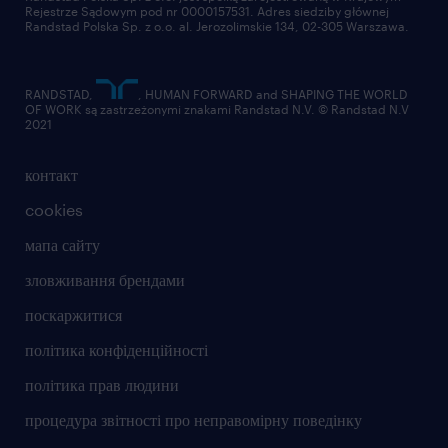
Rejestrze Sądowym pod nr 0000157531. Adres siedziby głównej
Randstad Polska Sp. z o.o. al. Jerozolimskie 134, 02-305 Warszawa.
RANDSTAD,
, HUMAN FORWARD and SHAPING THE WORLD
OF WORK są zastrzeżonymi znakami Randstad N.V. © Randstad N.V
2021
контакт
cookies
мапа сайту
зловживання брендами
поскаржитися
політика конфіденційності
політика прав людини
процедура звітності про неправомірну поведінку