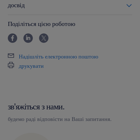
досвід
powyżej 24 miesięcy
Поділіться цією роботою
Надішліть електронною поштою
друкувати
зв'яжіться з нами.
будемо раді відповісти на Ваші запитання.