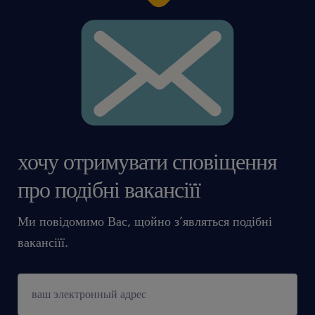
хочу отримувати сповіщення
про подібні вакансіїї
Ми повідомимо Вас, щойно з’являться подібні
вакансіїї.